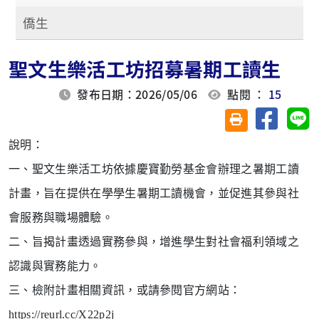
僑生
聖文生樂活工坊招募暑期工讀生
發布日期：2026/05/06
點閱 ：
15
分享至臉
分
友善列印(另開視
說明：
一、聖文生樂活工坊依據慶寶勤勞基金會辦理之暑期工讀
計
畫，旨在提供在學學生暑期工讀機會，並促進其參與社
會
服務與職場體驗。
二、旨揭計畫透過實務參與，增進學生對社會福利領域之
認識
與實務能力。
三、檢附計畫相關資訊，或請參閱官方網站：
https://reurl.
cc/X22p2j