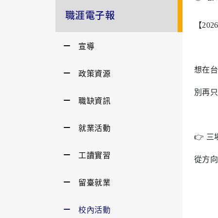
職涯電子報
【20
宣導
想在台
政策資源
別再只
職缺資訊
就業活動
👉 
工讀實習
從方向
留臺就業
校內活動