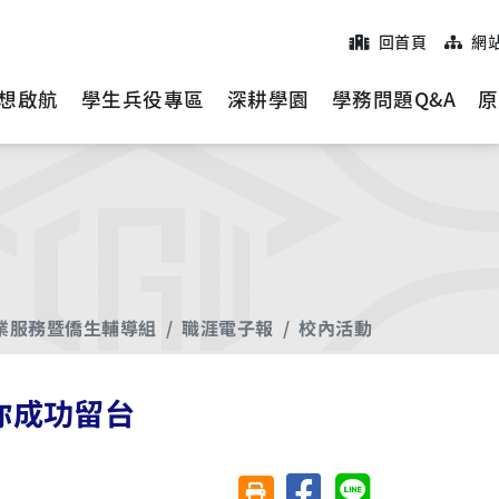
回首頁
網
想啟航
學生兵役專區
深耕學園
學務問題Q&A
原
業服務暨僑生輔導組
職涯電子報
校內活動
你成功留台
分享至臉書
分享至 Line
友善列印(另開視窗)