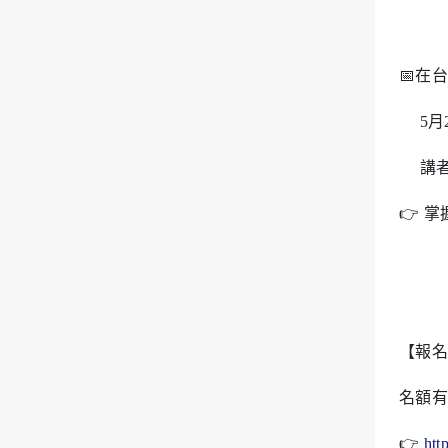
📅在
5月22
講者：
👉 
【報名
名額有
👉
htt