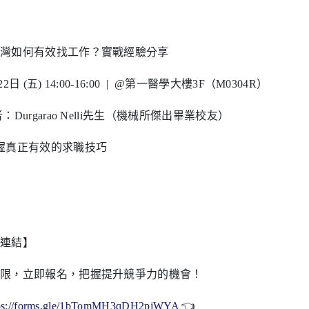
台灣如何有效找工作？實戰經驗分享
日 (五) 14:00-16:00 | @第一醫學大樓3F（M0304R）
Durgarao Nelli先生（機械所傑出畢業校友）
掌握真正有效的求職技巧
連結】
限，立即報名，把握提升競爭力的機會！
ps://forms.gle/1bTomMH3qDH2pjWYA
👈