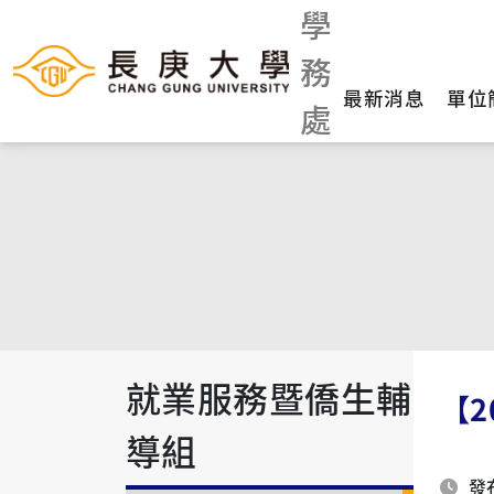
學
務
最新消息
單位
處
就業服務暨僑生輔
【
導組
發布