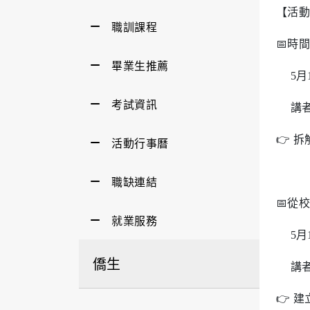
【活動
職訓課程
📅時
畢業生推薦
5月15
考試資訊
講者：
👉 
活動行事曆
職缺連結
📅從
就業服務
5月18
僑生
講者
👉 