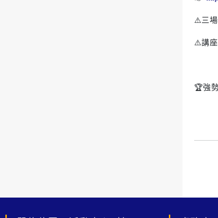
⚠️三
⚠️講
🏆強