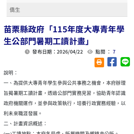
僑生
苗栗縣政府「115年度大專青年學
生公部門暑期工讀計畫」
發布日期：2026/04/22
點閱 ：
7
分享至臉
分
友善列印(另開視
說明：
一、為提供大專青年學生參與公共事務之機會，本府辦理
旨揭
暑期工讀計畫，透過公部門實務見習，協助青年認識
政府
機關運作，並參與政策執行，培養行政實務經驗，以
利未
來職涯發展。
二、計畫資訊概述：
(一)工讀地點：本府各局處、所屬機關及鄉鎮市公所。