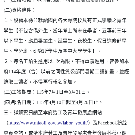
(二)資格條件：
１、設籍本縣並就讀國內各大專院校具有正式學籍之青年
學生【不包含僑外生、當年考上尚未在學者、五專前
三年
以下學生、應屆畢業生、延畢生、夜校生、假日
進修部學
生、學分班、研究所學生及空中大學學
生】。
２、每名工讀生進用以1次為限，不得重覆進用，曾參加本
府114年度（含）以前之同性質公部門暑期工讀計畫，
並經
錄取工讀者，不得再行報名參加。
(三)工讀期間：115年7月1日至8月31日。
(四)報名日期：115年4月10日起至4月26日止。
三、詳細資訊請至本府勞工及青年發展處網站
（
https://www.
miaoli.gov.tw/labor_youth/
）及Facebook粉絲
專頁查
詢，或洽本府勞工及青年發展處青年發展科蔡小姐