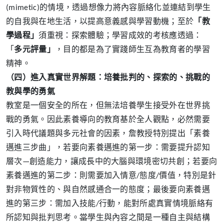
(mimetic)的情境，透過想像力將內容脈絡化並連結到學生
的自我與在地生活，以提高意義感與學習動機；至於
「教
學過程」
須重視：探索體驗；學習成效的考核應透過：
「
多元評量」
，目的都是為了實踐師生互為教育者的學習
精神。
（四）
進入真實世界解題：培養批判的、探索的、挑戰的
教與學的勇氣
教室是一個安全的所在，但無法培養學生接受外在世界挑
戰的勇氣。因此素養導向的教育基於全人觀點，必然需要
引入時代議題與多元社會的因素，詹教授特別提出「素養
邁進三步曲」，若要向素養邁進的第一步：需要提升認知
層次—創造能力，讓成長中的大腦與環境密切共創；若要向
素養邁進的第二步：則需要加入情意/態度/價值，特別是針
對非物質性的、與自然感通合一的態度；最後要向素養邁
進的第三步：需加入技能/行動，能對所處真實情境脈絡有
所認知與批判思考。
當
學生與內容之間是一種自主與結構