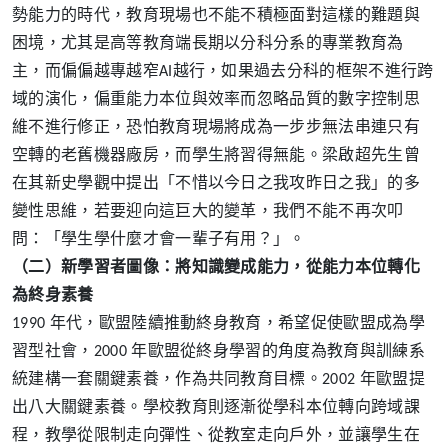
勢能力的時代，教育現場也不能不積極面對這樣的難題與
困境，尤其是高等教育端長期以分科分系的專業教育為
主，而偏偏越專越窄AI越行，如果過去分科的框架不進行跨
域的演化，偏重能力本位與效率而忽略品質的數字控制思
維不進行修正，恐怕教育現場將成為一步步無法串連只有
空轉的老舊機器廠房，而學生將習得無能。梁啟超先生曾
在其新史學觀中提出「不惜以今日之我攻昨日之我」的多
變性思維，若要迎向這巨大的變革，我們不能不再次叩
問：「學生學什麼才會一輩子有用？」。
（二）
新學習者圖像：將知識變成能力，從能力本位轉化
為終身素養
1990 年代，歐盟陸續推動終身教育，希望促使歐盟成為學
習型社會，2000 年歐盟從終身學習的角度為教育與訓練系
統建構一套關鍵素養，作為共同教育目標。2002 年歐盟提
出八大關鍵素養。學校教育則逐漸從學科本位轉向跨域課
程，教學從限制走向彈性、從教室走向戶外，並讓學生在