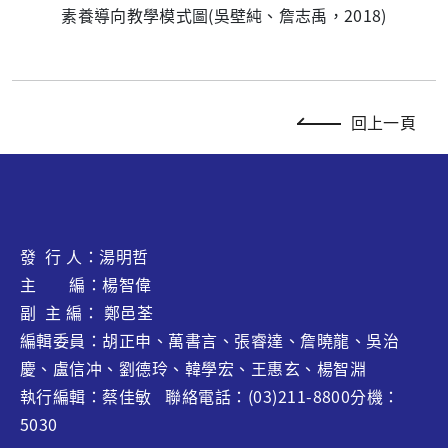
素養導向教學模式圖(吳壁純、詹志禹，2018)
回上一頁
發 行 人：湯明哲
主 編：楊智偉
副 主 編： 鄭邑荃
編輯委員：胡正申、萬書言、張睿達、
詹曉龍
、吳治
慶、盧信冲、劉德玲、韓學宏、王惠玄、
楊智淵
執行編輯：蔡佳敏 聯絡電話：(03)211-8800分機：
5030