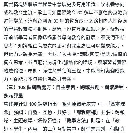
真實情境與體驗歷程當中發展更多有用知識，故素養導向
成為教育主流。承上可知國際教育 30 多年不斷往終身教育
進行變革，這與台灣近 30 年的教育改革之路朝向人性復育
的實驗教育精神推進，歷程上也有互相輝映之處，詹教授
深論新學習者圖像透過素養導向教育的發展，讓我們重新
思考：知識經由高層次的思考與深度處理可以變成能力，
但能力要轉為素養，需要加入動機/情感/態度/意志/價值的
獨立思考，並且配合情境化/脈絡化的環境，讓學習者實際
體驗倫理、原則、彈性與轉化的歷程，才能將知識變成能
力，從能力本位轉化為終身素養。
（三）
108 課綱新處方：自主學習、跨域共創、關懷歷程、
多元評量
詹教授針對 108 課綱指出一系列連續新處方，于
「基本理
念」
強調：自發、互動、共好；
「課程結構」
主張：跨領
域、主題教學、選修彈性；
「教學方法」
則是：在「教
師
、
學生
、
內容」的三角互動當中，師生需共創一個擬真