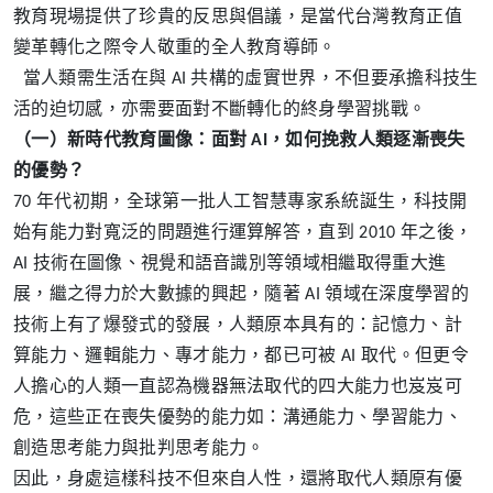
教育現場提供了珍貴的反思與倡議，是當代台灣教育正值
變革轉化之際令人敬重的全人教育導師。
當人類需生活在與 AI 共構的虛實世界，不但要承擔科技生
活的迫切感，亦需要面對不斷轉化的終身學習挑戰。
（一）
新時代教育圖像：面對 AI，如何挽救人類逐漸喪失
的優勢？
70 年代初期，全球第一批人工智慧專家系統誕生，科技開
始有能力對寬泛的問題進行運算解答，直到 2010 年之後，
AI 技術在圖像、視覺和語音識別等領域相繼取得重大進
展，繼之得力於大數據的興起，隨著 AI 領域在深度學習的
技術上有了爆發式的發展，人類原本具有的：記憶力、計
算能力、邏輯能力、專才能力，都已可被 AI 取代。但更令
人擔心的人類一直認為機器無法取代的四大能力也岌岌可
危，這些正在喪失優勢的能力如：溝通能力、學習能力、
創造思考能力與批判思考能力。
因此，身處這樣科技不但來自人性，還將取代人類原有優