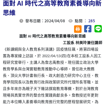
面對 AI 時代之高等教育素養導向新
思維
發布日期：2024/04/08
點閱 ：
285
分享至臉
分
友善列印(另開視
面對
AI 時代之高等教育素養導向新思維
工設系 林美玲兼任講師
《新課綱與全人教育系列演講》因疫情狂飆，將第四場設
置為專家線上訪談，於 2022/04/13(四)在本校工設系人因工
程研究室舉行，主講人為詹志禹教授，現任國立政治大學
教育學系與台灣實驗教育推動中心導師，曾任政大教務
長、頂尖大學計畫執行長、政大創造力研究中心主任、教
育學院院長以及教育行政與政策研究所代理所長等職，並
且多年來亦為親子天下雜誌撰寫教育專欄，對於台灣教育
現場與真實世界的整合性實踐貢獻良多。詹教授近年更對
能力本位轉入素養導向教育進行完整的歷程發展研究，為