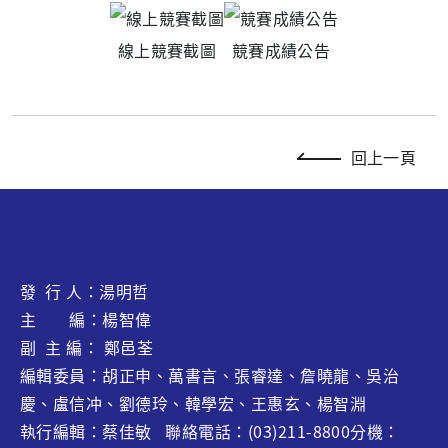
線上競賽截圖
競賽成績公告
回上一頁
發 行 人：湯明哲
主 編：楊智偉
副 主 編： 鄭邑荃
編輯委員：胡正申、萬書言、張睿達、
詹曉龍
、吳治
慶、盧信冲、劉德玲、韓學宏、王惠玄、
楊智淵
執行編輯：蔡佳敏 聯絡電話：(03)211-8800分機：