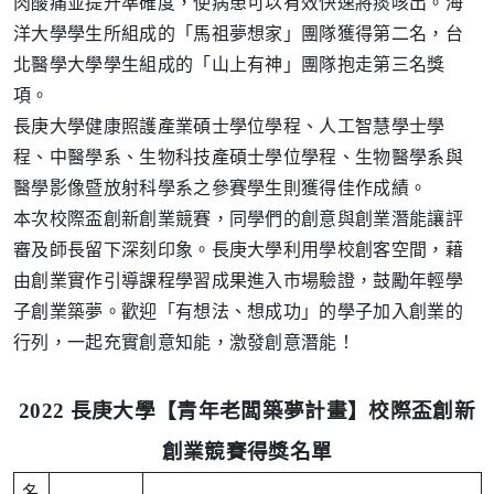
肉酸痛並提升準確度，使病患可以有效快速將痰咳出。海
洋大學學生所組成的「馬祖夢想家」團隊獲得第二名，台
北醫學大學學生組成的「山上有神」團隊抱走第三名獎
項。
長庚大學健康照護產業碩士學位學程、人工智慧學士學
程、中醫學系、生物科技產碩士學位學程、生物醫學系與
醫學影像暨放射科學系之參賽學生則獲得佳作成績。
本次校際盃創新創業競賽，同學們的創意與創業潛能讓評
審及師長留下深刻印象。長庚大學利用學校創客空間，藉
由創業實作引導課程學習成果進入市場驗證，鼓勵年輕學
子創業築夢。歡迎「有想法、想成功」的學子加入創業的
行列，一起充實創意知能，激發創意潛能！
2022
長庚大學【青年老闆築夢計畫】校際盃創新
創業競賽得獎名單
名