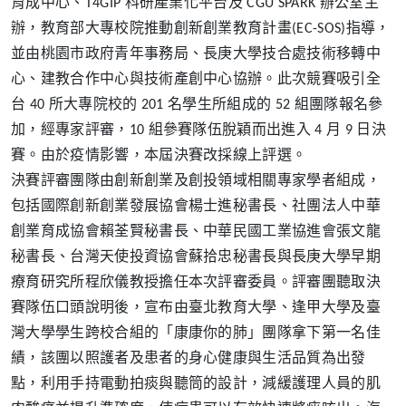
育成中心、T4GIP 科研產業化平台及 CGU SPARK 辦公室主
辦，教育部大專校院推動創新創業教育計畫(EC-SOS)指導，
並由桃園市政府青年事務局、長庚大學技合處技術移轉中
心、建教合作中心與技術產創中心協辦。此次競賽吸引全
台 40 所大專院校的 201 名學生所組成的 52 組團隊報名參
加，經專家評審，10 組參賽隊伍脫穎而出進入 4 月 9 日決
賽。由於疫情影響，本屆決賽改採線上評選。
決賽評審團隊由創新創業及創投領域相關專家學者組成，
包括國際創新創業發展協會楊士進秘書長、社團法人中華
創業育成協會賴荃賢秘書長、中華民國工業協進會張文龍
秘書長、台灣天使投資協會蘇拾忠秘書長與長庚大學早期
療育研究所程欣儀教授擔任本次評審委員。評審團聽取決
賽隊伍口頭說明後，宣布由臺北教育大學、逢甲大學及臺
灣大學學生跨校合組的「康康你的肺」團隊拿下第一名佳
績，該團以照護者及患者的身心健康與生活品質為出發
點，利用手持電動拍痰與聽筒的設計，減緩護理人員的肌