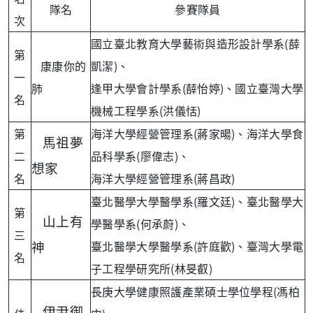
隊名
參賽隊員
次
國立臺北教育大學藝術與造形設計學系(薛
第
康康你的
凱潔)、
一
肺
逢甲大學會計學系(薛怡婷)、國立臺灣大學
名
機械工程學系(洪儀恬)
第
海洋大學經營管理系(蔣家暘)、海洋大學食
馬祖夢
二
品科學系(廖偉志)、
想家
名
海洋大學經營管理系(蔣昌政)
臺北醫學大學醫學系(羅文廷)、臺北醫學大
第
山上有
學醫學系(何承蔚)、
三
臺北醫學大學醫學系(許庭歡)、臺灣大學電
神
名
子工程學研究所(林旻叡)
長庚大學健康照護產業碩士學位學程(馮柏
伊尹御