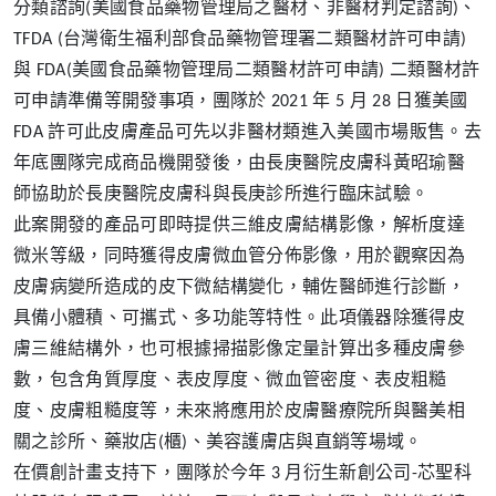
分類諮詢(美國食品藥物管理局之醫材、非醫材判定諮詢)、
TFDA (台灣衛生福利部食品藥物管理署二類醫材許可申請)
與 FDA(美國食品藥物管理局二類醫材許可申請) 二類醫材許
可申請準備等開發事項，團隊於 2021 年 5 月 28 日獲美國
FDA 許可此皮膚產品可先以非醫材類進入美國市場販售。去
年底團隊完成商品機開發後，由長庚醫院皮膚科黃昭瑜醫
師協助於長庚醫院皮膚科與長庚診所進行臨床試驗。
此案開發的產品可即時提供三維皮膚結構影像，解析度達
微米等級，同時獲得皮膚微血管分佈影像，用於觀察因為
皮膚病變所造成的皮下微結構變化，輔佐醫師進行診斷，
具備小體積、可攜式、多功能等特性。此項儀器除獲得皮
膚三維結構外，也可根據掃描影像定量計算出多種皮膚參
數，包含角質厚度、表皮厚度、微血管密度、表皮粗糙
度、皮膚粗糙度等，未來將應用於皮膚醫療院所與醫美相
關之診所、藥妝店(櫃)、美容護膚店與直銷等場域。
在價創計畫支持下，團隊於今年 3 月衍生新創公司-芯聖科