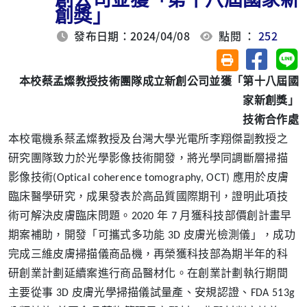
創獎」
發布日期：2024/04/08
點閱 ：
252
分享至臉
分
友善列印(另開視
本校蔡孟燦教授技術團隊成立新創公司並
獲「第十八屆國
家新創獎」
技術合作處
本校電機系蔡孟燦教授及台灣大學光電所李翔傑副教授之
研究團隊致力於光學影像技術開發，將光學同調斷層掃描
影像技術(Optical coherence tomography, OCT) 應用於皮膚
臨床醫學研究，成果發表於高品質國際期刊，證明此項技
術可解決皮膚臨床問題。2020 年 7 月獲科技部價創計畫早
期案補助，開發「可攜式多功能 3D 皮膚光檢測儀」，成功
完成三維皮膚掃描儀商品機，再榮獲科技部為期半年的科
研創業計劃延續案進行商品醫材化。在創業計劃執行期間
主要從事 3D 皮膚光學掃描儀試量產、安規認證、FDA 513g