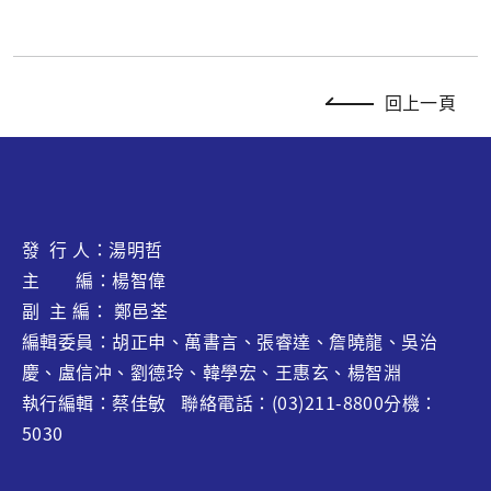
回上一頁
發 行 人：湯明哲
主 編：楊智偉
副 主 編： 鄭邑荃
編輯委員：胡正申、萬書言、張睿達、
詹曉龍
、吳治
慶、盧信冲、劉德玲、韓學宏、王惠玄、
楊智淵
執行編輯：蔡佳敏 聯絡電話：(03)211-8800分機：
5030