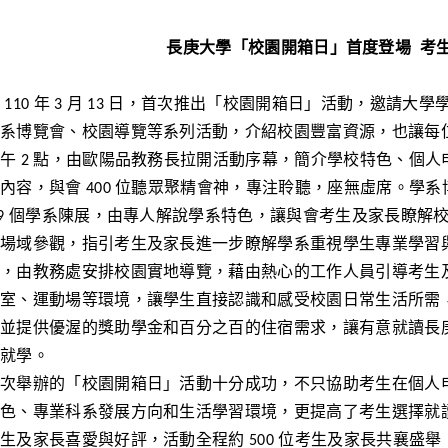
長庚大學「校園開箱日」首度登場
考
 110 年 3 月 13 日，首次推出「校園開箱日」活動，邀
系博覽會、校園導覽等系列活動，介紹校園豐富資源，也讓每
午 2 點，由歐陽品教務長拉開活動序幕，簡介學校特色、個
內容，與會 400 位聽眾聚精會神，專注聆聽，座無虛席。學
19 個學系陳展，由專人解說學系特色，讓與會考生及家長瞭
場域參觀，指引考生及家長進一步瞭解學系重視學生專業學習
，由教務處安排校園實地導覽，藉由熱心的工作人員引導考生
室、運動場等環境，讓學生直接認識和感受校園日常生活所需
並提供優渥的獎助學金和百分之百的住宿需求，讓有意就讀長
就學。
次舉辦的「校園開箱日」活動十分成功，不只協助考生在個人
色、專業科系發展方向和生活學習環境，更提高了考生選擇就
生及家長喜愛與好評，活動全程約 500 位考生及家長共襄盛