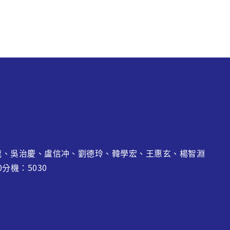
龍
、吳治慶、盧信冲、劉德玲、韓學宏、王惠玄、
楊智淵
0分機：5030