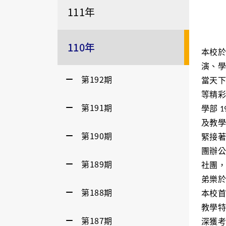
111年
110年
本校於
演、學
第192期
當天下
等精彩
第191期
學部 
及教學
第190期
緊接著
團辦公
第189期
社團，
弟樂於
第188期
本校首
教學特
第187期
深獲考