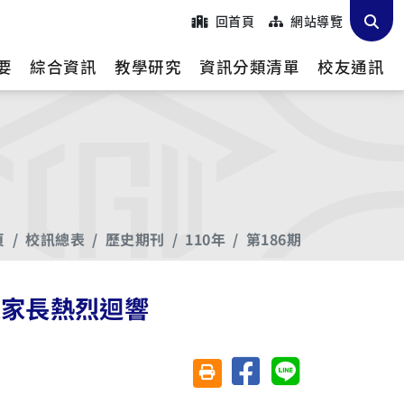
回首頁
網站導覽
要
綜合資訊
教學研究
資訊分類清單
校友通訊
頁
校訊總表
歷史期刊
110年
第186期
及家長熱烈迴響
分享至臉書
分享至 Line
友善列印(另開視窗)