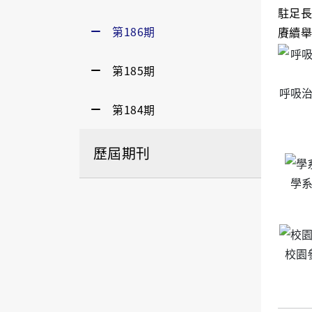
駐足長
第186期
賡續舉
第185期
呼吸
第184期
歷屆期刊
學
校園