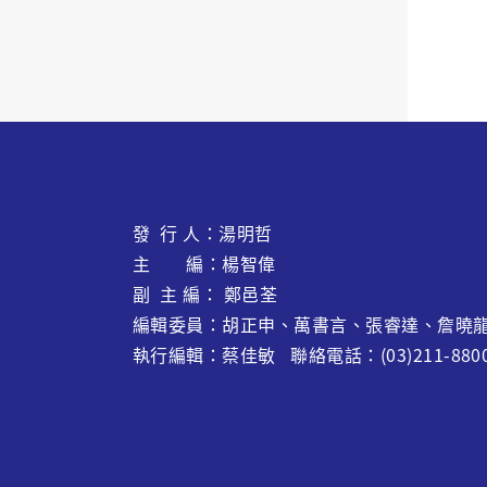
發 行 人：湯明哲
主 編：楊智偉
副 主 編： 鄭邑荃
編輯委員：胡正申、萬書言、張睿達、
詹曉
執行編輯：蔡佳敏 聯絡電話：(03)211-880