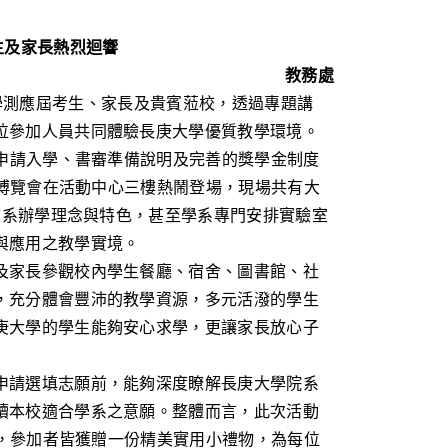
生及家長熱烈迴響
教務處
請大學學測應屆考生、家長及貴賓蒞校，透過專題講
位參加人員共同體驗長庚大學優質教學環境。
人申請入學、書審準備說明及完善的獎學金制度
系博覽會在活動中心三樓熱鬧登場，現場共有大
解校系辦學理念與特色，甚至學系專門安排實驗室
與應用之教學實境。
及家長參觀校內學生餐廳、宿舍、圖書館、社
，充分體會豐沛的教學資源，多元活潑的學生
庚大學的學生能夠安心求學，更讓家長放心子
申請選填志願前，能夠深度瞭解長庚大學院系
讀本校適合學系之意願。整體而言，此次活動
舉，參加者皆獲贈一份精美實用小禮物，為每位