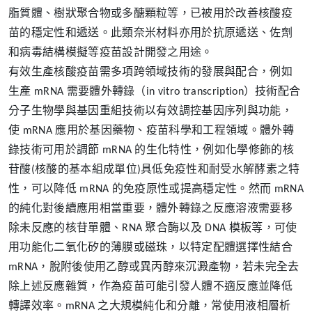
脂質體、樹狀聚合物或多醣顆粒等，已被用於改善核酸疫
苗的穩定性和遞送。此類奈米材料亦用於抗原遞送、佐劑
和病毒結構模擬等疫苗設計開發之用途。
有效生產核酸疫苗需多項跨領域技術的發展與配合，例如
生產 mRNA 需要體外轉錄（in vitro transcription）技術配合
分子生物學與基因重組技術以有效調控基因序列與功能，
使 mRNA 應用於基因藥物、疫苗科學和工程領域。體外轉
錄技術可用於調節 mRNA 的生化特性，例如化學修飾的核
苷酸(核酸的基本組成單位)具低免疫性和耐受水解酵素之特
性，可以降低 mRNA 的免疫原性或提高穩定性。然而 mRNA
的純化對後續應用相當重要，體外轉錄之反應溶液需要移
除未反應的核苷單體、RNA 聚合酶以及 DNA 模板等，可使
用功能化二氧化矽的薄膜或磁珠，以特定配體選擇性結合
mRNA，脫附後使用乙醇或異丙醇來沉澱產物，若未完全去
除上述反應雜質，作為疫苗可能引發人體不適反應並降低
轉譯效率。mRNA 之大規模純化和分離，常使用液相層析