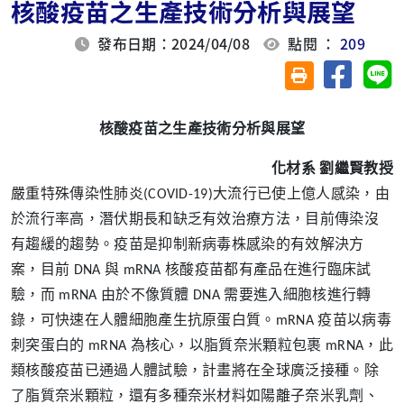
核酸疫苗之生產技術分析與展望
發布日期：2024/04/08
點閱 ：
209
分享至臉
分
友善列印(另開視
核酸疫苗之生產技術分析與展望
化材系
劉繼賢教授
嚴重特殊傳染性肺炎(COVID-19)大流行已使上億人感染，由
於流行率高，潛伏期長和缺乏有效治療方法，目前傳染沒
有趨緩的趨勢。疫苗是抑制新病毒株感染的有效解決方
案，目前 DNA 與 mRNA 核酸疫苗都有產品在進行臨床試
驗，而 mRNA 由於不像質體 DNA 需要進入細胞核進行轉
錄，可快速在人體細胞產生抗原蛋白質。mRNA 疫苗以病毒
刺突蛋白的 mRNA 為核心，以脂質奈米顆粒包裹 mRNA，此
類核酸疫苗已通過人體試驗，計畫將在全球廣泛接種。除
了脂質奈米顆粒，還有多種奈米材料如陽離子奈米乳劑、