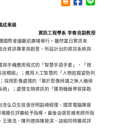
友善列印(另開視窗)
題成果展
資訊工程學系 李春良副教授
醫學大樓國際會議廳前廣場舉行。雖然當日寒流來
結合資訊專業與創意，所設計出的資訊系統與
置與手機應用程式的「智慧手語手套」、「視
訓練科技模組」；應用人工智慧的「人物追蹤姿勢判
」；採用影像處理的「基於影像辨識之無人機偵
系統」；處理生物資訊的「運用機器學習探勘
包含弘亞生技張世明副總經理、國眾電腦陳振
博士等到場擔任評審給予指導。最後由張哲維老師所指
、王瑋浩、陳列德與陳筱淇，該組同時獲得評