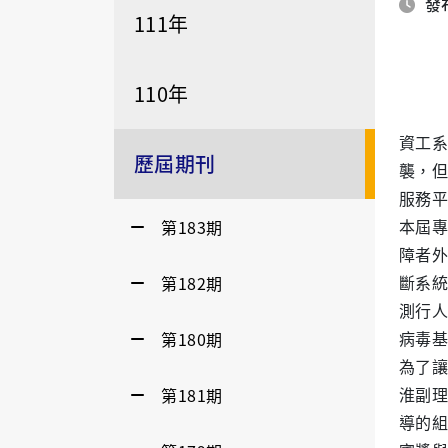
發布
111年
110年
資工系
歷屆期刊
襲，但
服務平
第183期
本屆專
障者外
第182期
斷系統
測行人
第180期
病毒基
為了讓
第181期
淮副理
導的組