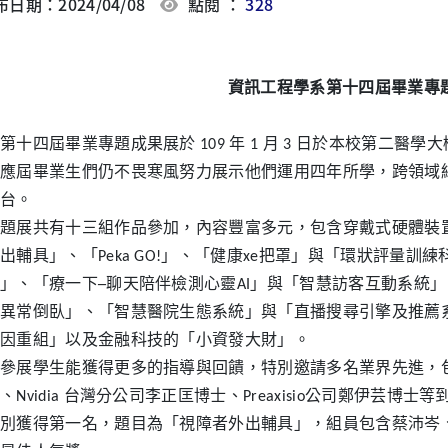
日期：2024/04/08
點閱 ：
328
資訊工程學系第十四屆畢業專
第十四屆畢業專題成果展於 109 年 1 月 3 日於本校第二
應屆畢業生們仍不畏寒風努力展示他們運用四年所學，跨領域
台。
題展共有十三組作品參加，內容豐富多元，包含穿戴式硬體裝
出輔具」、「Peka GO!」、「健康xe把罩」與「環狀評量
」、「療一下─聊天陪伴檢測心靈AI」與「智慧訪客互動系統
異常倒臥」、「智慧醫院生態系統」與「直播搜尋引擎及推薦
因重組」以及金融科技的「小資發大財」。
參展學生能獲得更多的指導與回饋，特別邀請多名業界先進，
、Nvidia 台灣分公司李正匡博士、Preaxisio公司鄭伊芸
別獲得第一名，題目為「視障者外出輔具」，組員包含蔡沛岑