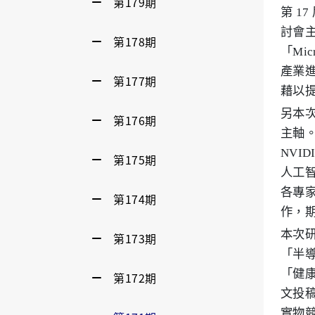
第179期
第 1
討會
第178期
「Mic
產業
第177期
藉以
另本
第176期
主軸
NVI
第175期
人工
各專
第174期
作，
本次
第173期
「半
「健康
第172期
文投
實物