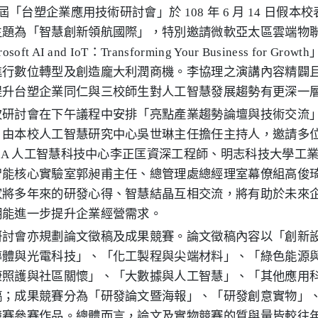
7 屆「台塑企業應用技術研討會」於 108 年 6 月 14 日假
主題為「智慧創新領航國際」，特別邀請微軟亞太區雲端物
rosoft AI and IoT：Transforming Your Business f
進行數位轉型及創造龐大利潤商機。李協理之演講內容精闢
提升台塑企業同仁與三校師生對人工智慧發展趨勢有更深一
次研討會在下午議程中安排「亮點產業趨勢論壇與技術交流
。由本校人工智慧研究中心吳世琳主任擔任主持人，邀請多
DIA 人工智慧科技中心李正匡資深工程師、明志科技大學
智能核心實驗室郭昶甫主任、總管理處總經理室幕僚組高俊
家將多年來的研發心得、智慧結晶互相交流，將有助於未來
期能進一步提升企業經營需求。
研討會亦規劃論文徵稿及成果競賽。論文徵稿內容以「創新
導體與光電科技」、「化工製程與尖端材料」、「綠色能源
照護與社區關懷」、「大數據與人工智慧」、「其他應用科技
稿；成果競賽分為「研發論文暨海報」、「研發創意實物」、「
競賽參賽作品。總體而言，論文及實物競賽的質與量皆較往