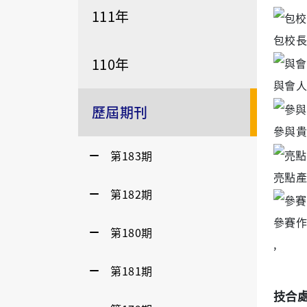
111年
包校長
110年
與會人
歷屆期刊
參與貴
第183期
亮點產
第182期
參賽作
第180期
,
第181期
技合