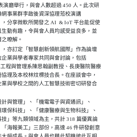
本校表演廳舉行，與會人數超過 450 人。此次研
聯網事業群李啟後資深協理蒞校演講
or Growth」，分享微軟所開發之 AI & IoT 平台能促使
且生動有趣，令與會人員均感受益良多，並
層之暸解。
」，亦訂定「智慧創新領航國際」作為論壇
位企業與學者專家共同與會討論，包括
工業工程與管理系陳思翰副教授、長庚醫院醫療
琦協理及本校林炆標技合長。在座談會中，
企業與學校之間的人工智慧技術密切研發合
設計與管理」、「機電電子與資通訊」、
與環保科技」、「健康醫療與生物科技」、
」等九類領域為主，共計 318 篇優異論
海報美工」三部份，高達 46 件研發創意
年大幅成長。與會人員也藉此契機彼此互相