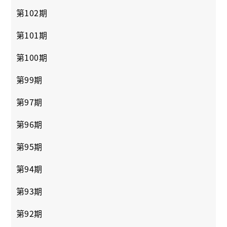
第102期
第101期
第100期
第99期
第97期
第96期
第95期
第94期
第93期
第92期