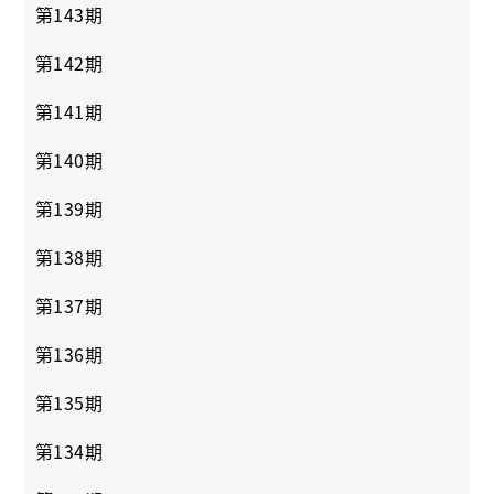
第143期
第142期
第141期
第140期
第139期
第138期
第137期
第136期
第135期
第134期