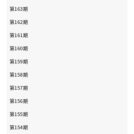
第163期
第162期
第161期
第160期
第159期
第158期
第157期
第156期
第155期
第154期