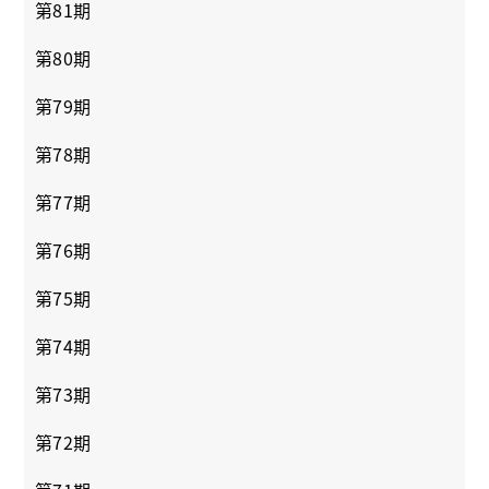
第81期
第80期
第79期
第78期
第77期
第76期
第75期
第74期
第73期
第72期