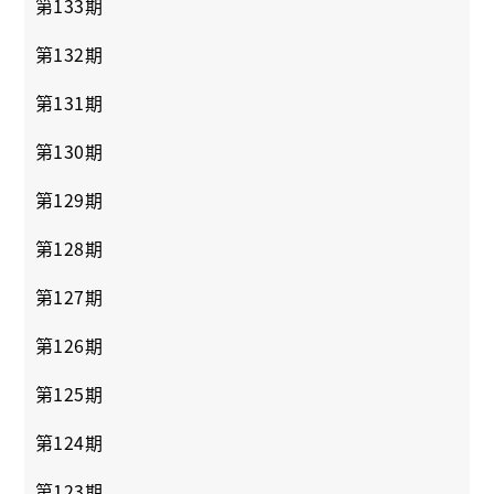
第133期
第132期
第131期
第130期
第129期
第128期
第127期
第126期
第125期
第124期
第123期