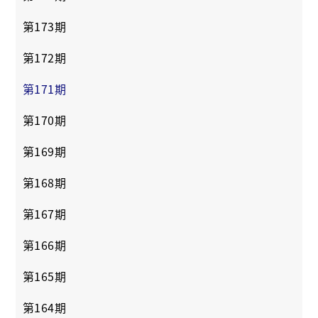
第173期
第172期
第171期
第170期
第169期
第168期
第167期
第166期
第165期
第164期