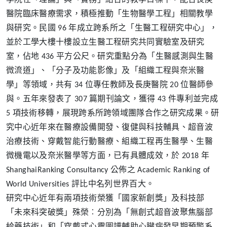
醫院臨床醫療需求，積極推動「生物醫學工程」相關教學
與研究。民國 96 年成立跨系所之「生醫工程研究中心」，
並於工學大樓十樓設立生醫工程研究共同實驗室及研究
室，佔地 436 平方公尺。研究重點分為「生醫感測與生醫
微流道」、「分子及功能影像」及「組織工程與奈米醫
學」等領域，共有 34 位專任教師及長庚醫院 20 位醫師參
與。五年來發表了 307 篇期刊論文，獲得 43 件專利並完成
5 項技術移轉，展現跨系所跨領域團隊合作之研究成果。研
究中心近年來在醫療設備開發、復健與科技輔具、超音波
治療技術、穿戴智能行動醫療、組織工程再生醫學、生醫
微機電以及奈米醫學等方面，已有具體成效，於 2018 年
ShanghaiRanking Consultancy 公佈之 Academic Ranking of
World Universities 評比中名列世界百大。
研究中心近年有兩項技術榮獲「國家新創獎」及科技部
「未來科突破獎」殊榮︰分別為「無創式超音波聚焦腦部
給藥技術」和「穿戴式心震圖譜輔助心臟病發早期預警系