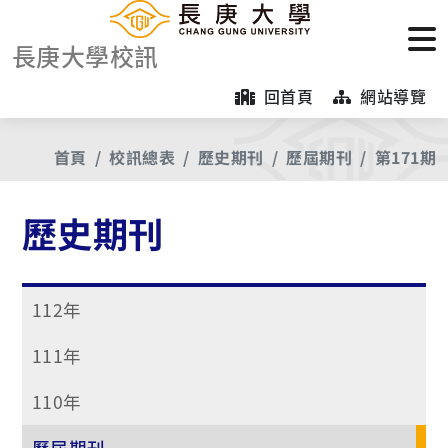
長庚大學校訊
回首頁
網站導覽
首頁
校訊總表
歷史期刊
歷屆期刊
第171期
歷史期刊
112年
111年
110年
歷屆期刊