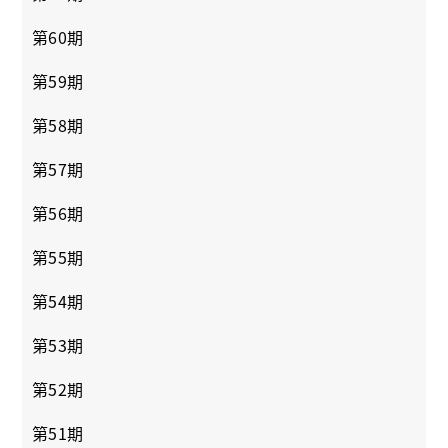
第60期
第59期
第58期
第57期
第56期
第55期
第54期
第53期
第52期
第51期