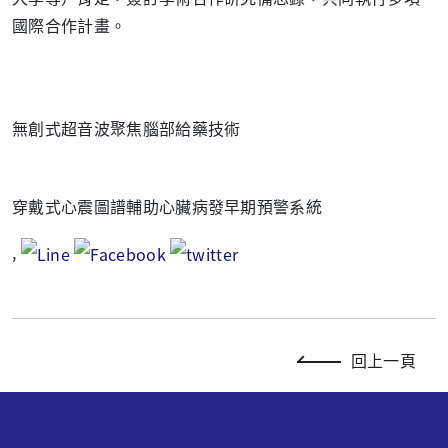
國際合作計畫。
無創式超音波聚焦腦部給藥技術
穿戴式心震圖譜輔助心臟病發早期預警系統
,
回上一頁