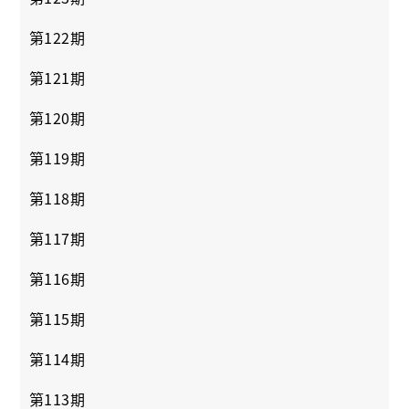
第122期
第121期
第120期
第119期
第118期
第117期
第116期
第115期
第114期
第113期