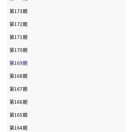
第173期
第172期
第171期
第170期
第169期
第168期
第167期
第166期
第165期
第164期