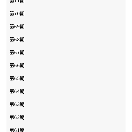
第71期
第70期
第69期
第68期
第67期
第66期
第65期
第64期
第63期
第62期
第61期