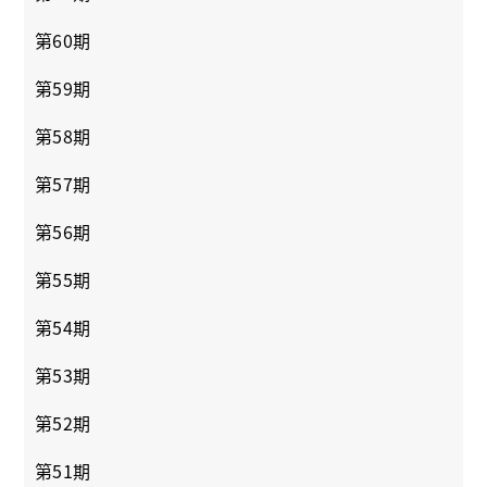
第60期
第59期
第58期
第57期
第56期
第55期
第54期
第53期
第52期
第51期