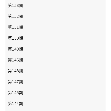
第153期
第152期
第151期
第150期
第149期
第146期
第148期
第147期
第145期
第144期