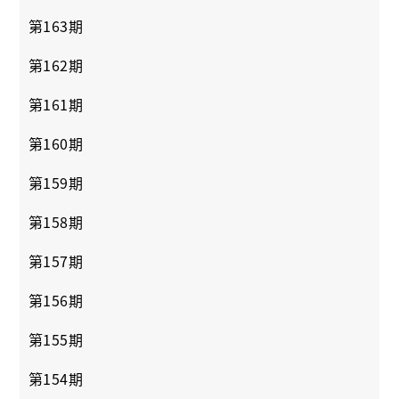
第163期
第162期
第161期
第160期
第159期
第158期
第157期
第156期
第155期
第154期