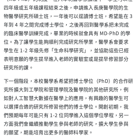
四年級或五年級課程結束之後，申請進入長庚醫學院的生
物醫學研究所碩士班，一年後可以逕讀博士班，希望能在 3
年到 4 年之間完成博士學位，之後再回到醫學系把未完成
的臨床醫學訓練完成，畢業的時候就會具有 MD-PhD 的學
位。為了讓學生能夠順利完成研究所學業，醫學系會要求
學生在 1-2 年級先修「生命科學研究」，並協助這些已經
表明意願的學生提早進入老師的實驗室或是提早修習部分
研究所的課。
下一個階段，本校醫學系希望把博士學位（PhD）的合作研
究所擴大到工學院和管理學院及醫學院的其他研究所，例
如對人工智慧大數據在醫學上的應用，有興趣的醫學生可
以選擇合適的研究所修習他們的博士學位。開創初期，我
們預期每年可能只有 1-2 位同學進入這個學位學程，另一
方面我們會繼續推動學生參與老師的研究，擴大學生參與
的願望，期能培育出更多的醫師科學家。