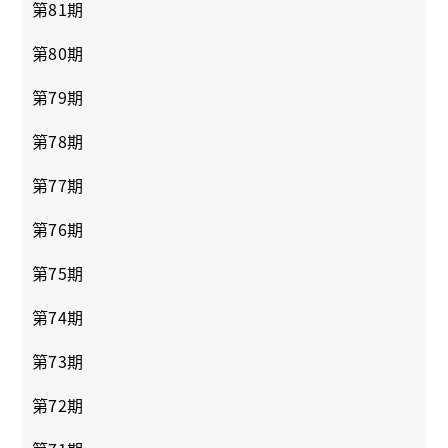
第81期
第80期
第79期
第78期
第77期
第76期
第75期
第74期
第73期
第72期