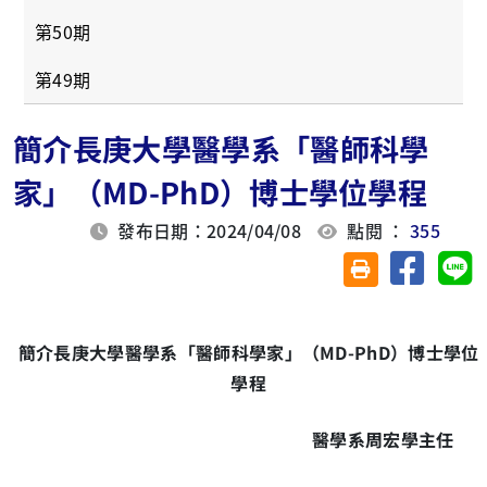
第50期
第49期
簡介長庚大學醫學系「醫師科學
家」（MD-PhD）博士學位學程
發布日期：2024/04/08
點閱 ：
355
分享至臉
分
友善列印(另開視
簡介長庚大學醫學系「醫師科學家」（MD-PhD）博士學位
學程
醫學系周宏學主任