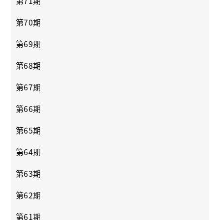
第71期
第70期
第69期
第68期
第67期
第66期
第65期
第64期
第63期
第62期
第61期