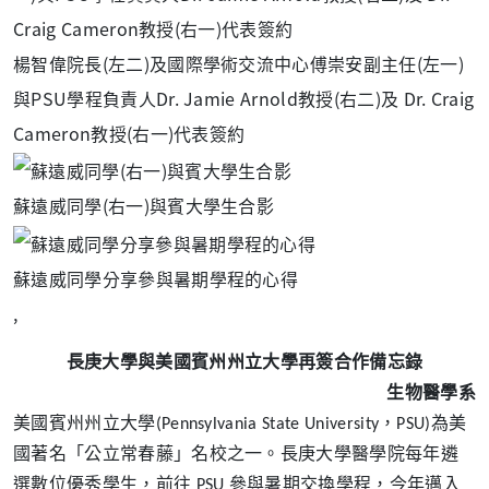
楊智偉院長(左二)及國際學術交流中心傅崇安副主任(左一)
與PSU學程負責人Dr. Jamie Arnold教授(右二)及 Dr. Craig
Cameron教授(右一)代表簽約
蘇遠威同學(右一)與賓大學生合影
蘇遠威同學分享參與暑期學程的心得
,
長庚大學與美國賓州州立大學再簽合作備忘錄
生物醫學系
美國賓州州立大學(Pennsylvania State University，PSU)為美
國著名「公立常春藤」名校之一。長庚大學醫學院每年遴
選數位優秀學生，前往 PSU 參與暑期交換學程，今年邁入