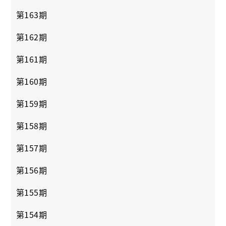
第163期
第162期
第161期
第160期
第159期
第158期
第157期
第156期
第155期
第154期