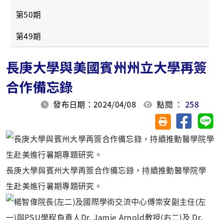
第50期
第49期
長庚大學與美國賓州州立大學再簽
合作備忘錄
發布日期：2024/04/08
點閱 ：
258
分享至臉
分
友善列印(另開視
長庚大學與賓州大學再簽合作備忘錄，持續推動醫學院學
生赴美進行暑期專題研究。