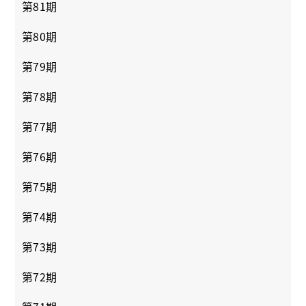
第81期
第80期
第79期
第78期
第77期
第76期
第75期
第74期
第73期
第72期