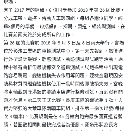
現場。
有了 2017 年的經驗，8 位同學參加 2018 年第 26 屆比賽，
分成車架、電控、傳動與車殼四組，每組各兩位同學。經
過8個月的準備，包括設計、採購、製造、組裝與測試，在
比賽前兩天終於完成所有的工作。
第 26 屆的比賽於 2018 年 5 月 5 日及 6 日兩天舉行，會場
位於彰濱工業區的車輛測試中心。第一天先報到，然後進
行外型設計競賽、靜態測試、動態測試與試跑等活動。過
程中雖有曲折但最後都安全通過測試。試跑過程中出現電
路容易跳電，變速機構失去作用等問題，經檢查發現因安
裝與材質問題變速機構使用一段時間後即破損失效。當晚
將車輛載到鹿港鎮的腳踏車店進行整修測試，直到沒有問
題才休息。第二天正式比賽，長庚車隊的編號為 1 號，與
實力堅強的大葉車隊兩輛車同組，排在第一梯次出發(每梯
次 4 輛車)。比賽規則是在 45 分鐘內跑完最多圈賽道者獲
勝，若圈數相同則最快完成者為優勝。賽道形狀為長方