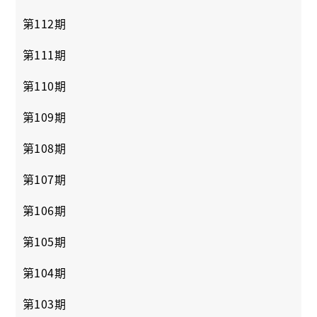
第112期
第111期
第110期
第109期
第108期
第107期
第106期
第105期
第104期
第103期