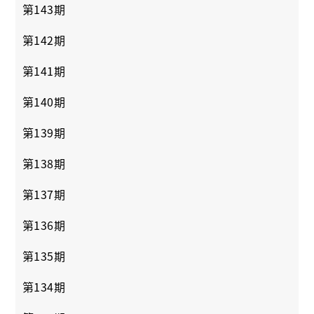
第143期
第142期
第141期
第140期
第139期
第138期
第137期
第136期
第135期
第134期