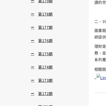
第179期
讀的世
第178期
二、1
第177期
圖書館
師提供
第176期
理財是
務、金
第175期
系列叢
第174期
相關館
,
第173期
第172期