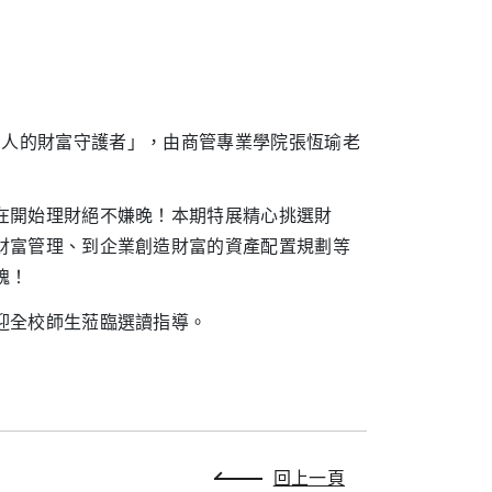
公司與個人的財富守護者」，由商管專業學院張恆瑜老
在開始理財絕不嫌晚！本期特展精心挑選財
財富管理、到企業創造財富的資產配置規劃等
魂！
迎全校師生蒞臨選讀指導。
回上一頁