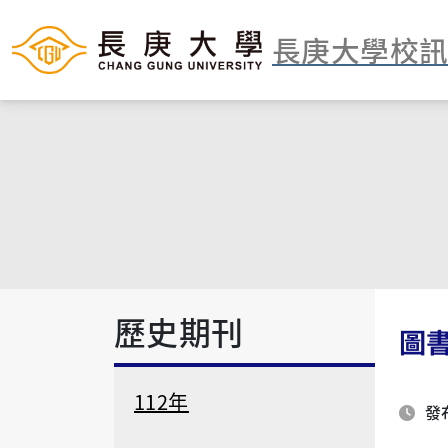
長庚大學校
歷史期刊
圖
112年
發布