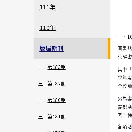
111年
110年
一、1
歷屆期刊
圖書館
來解密
第183期
其中「
學年度
第182期
全校師
另為響
第180期
慶祝活
者，藉
第181期
各項活