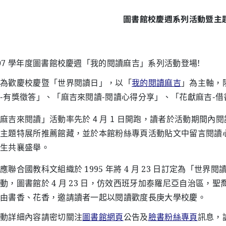
圖書館校慶週系列活動暨主
07 學年度圖書館校慶週「我的閱讀麻吉」系列活動登場!
為歡慶校慶暨「世界閱讀日」，以「
我的閱讀麻吉
」為主軸，
-有獎徵答」、「麻吉來閱讀-閱讀心得分享」、「花獻麻吉-
麻吉來閱讀」活動率先於 4 月 1 日開跑，讀者於活動期間內閱讀
主題特展所推薦館藏，並於本館粉絲專頁活動貼文中留言閱讀
生共襄盛舉。
應聯合國教科文組織於 1995 年將 4 月 23 日訂定為「
動，圖書館於 4 月 23 日，仿效西班牙加泰羅尼亞自治區
由書香、花香，邀請讀者一起以閱讀歡度長庚大學校慶。
動詳細內容請密切關注
圖書館網頁
公告及
臉書粉絲專頁
訊息，