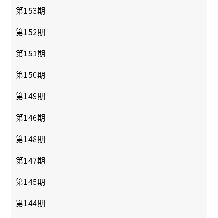
第153期
第152期
第151期
第150期
第149期
第146期
第148期
第147期
第145期
第144期