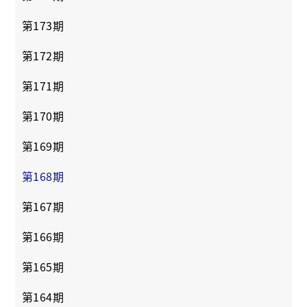
第173期
第172期
第171期
第170期
第169期
第168期
第167期
第166期
第165期
第164期