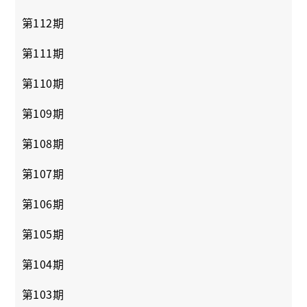
第112期
第111期
第110期
第109期
第108期
第107期
第106期
第105期
第104期
第103期