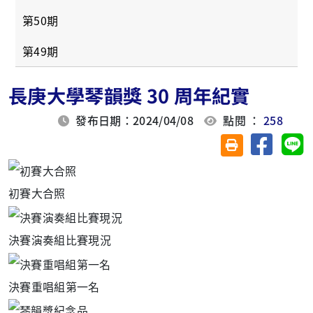
第50期
第49期
長庚大學琴韻獎 30 周年紀實
發布日期：2024/04/08
點閱 ：
258
分享至臉
分
友善列印(另開視
初賽大合照
決賽演奏組比賽現況
決賽重唱組第一名