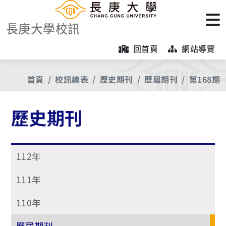
長庚大學校訊
回首頁
網站導覽
首頁
校訊總表
歷史期刊
歷屆期刊
第168期
歷史期刊
112年
111年
110年
歷屆期刊