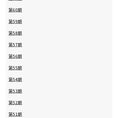
第60期
第59期
第58期
第57期
第56期
第55期
第54期
第53期
第52期
第51期