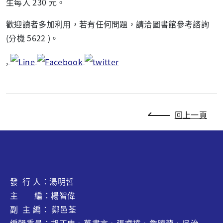
生每人 230 元。
歡迎讀者多加利用，若有任何問題，請洽圖書館參考諮詢
(分機 5622 )。
,
回上一頁
發 行 人：湯明哲
主 編：楊智偉
副 主 編： 鄭邑荃