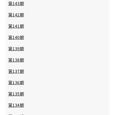
第143期
第142期
第141期
第140期
第139期
第138期
第137期
第136期
第135期
第134期