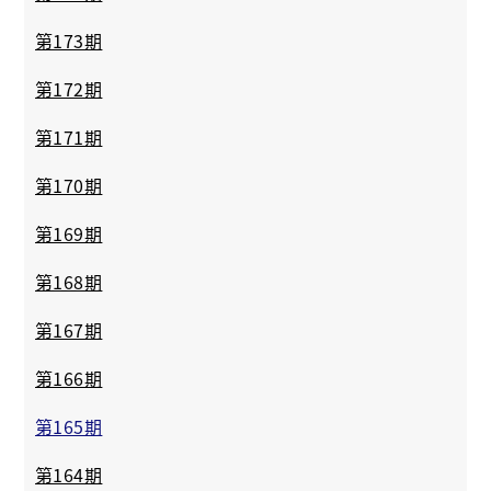
第173期
第172期
第171期
第170期
第169期
第168期
第167期
第166期
第165期
第164期