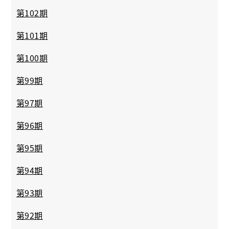
第102期
第101期
第100期
第99期
第97期
第96期
第95期
第94期
第93期
第92期