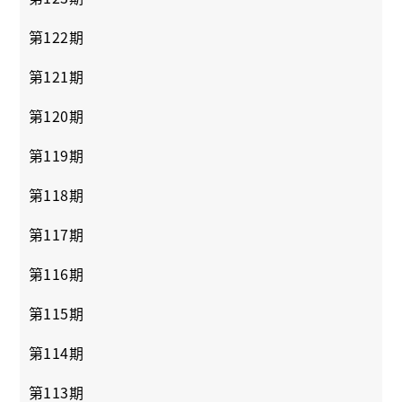
第122期
第121期
第120期
第119期
第118期
第117期
第116期
第115期
第114期
第113期