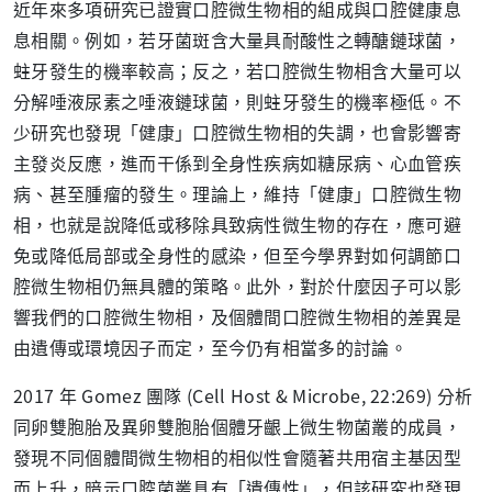
近年來多項研究已證實口腔微生物相的組成與口腔健康息
息相關。例如，若牙菌斑含大量具耐酸性之轉醣鏈球菌，
蛀牙發生的機率較高；反之，若口腔微生物相含大量可以
分解唾液尿素之唾液鏈球菌，則蛀牙發生的機率極低。不
少研究也發現「健康」口腔微生物相的失調，也會影響寄
主發炎反應，進而干係到全身性疾病如糖尿病、心血管疾
病、甚至腫瘤的發生。理論上，維持「健康」口腔微生物
相，也就是說降低或移除具致病性微生物的存在，應可避
免或降低局部或全身性的感染，但至今學界對如何調節口
腔微生物相仍無具體的策略。此外，對於什麼因子可以影
響我們的口腔微生物相，及個體間口腔微生物相的差異是
由遺傳或環境因子而定，至今仍有相當多的討論。
2017 年 Gomez 團隊 (Cell Host & Microbe, 22:269) 分析
同卵雙胞胎及異卵雙胞胎個體牙齦上微生物菌叢的成員，
發現不同個體間微生物相的相似性會隨著共用宿主基因型
而上升，暗示口腔菌叢具有「遺傳性」，但該研究也發現