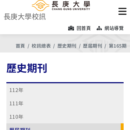
長庚大學校訊
回首頁
網站導覽
首頁
校訊總表
歷史期刊
歷屆期刊
第165期
歷史期刊
112年
111年
110年
歷屆期刊