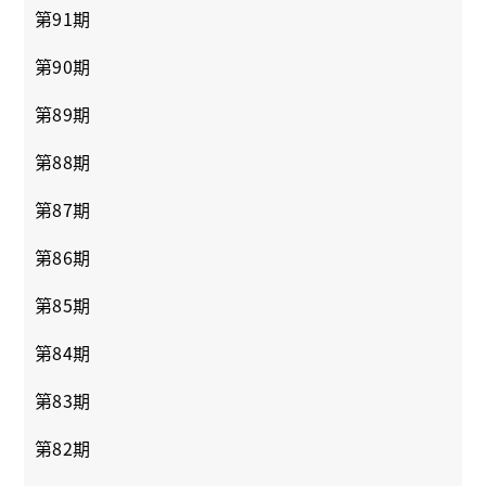
第91期
第90期
第89期
第88期
第87期
第86期
第85期
第84期
第83期
第82期