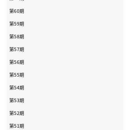
第60期
第59期
第58期
第57期
第56期
第55期
第54期
第53期
第52期
第51期