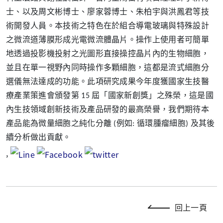
士、以及周文彬博士、廖家蓉博士、朱柏宇與洪鳳君等技
術開發人員。本技術之特色在於組合導電玻璃與特殊設計
之微流道薄膜形成光電微流體晶片。操作上使用者可簡單
地透過投影機投射之光圖形直接操控晶片內的生物細胞，
並且在單一視野內同時操作多顆細胞，這都是流式細胞分
選儀無法達成的功能。此項研究成果今年度獲國家生技醫
療產業策進會頒發第 15 屆「國家新創獎」之殊榮，這是國
內生技領域創新技術及產品研發的最高榮譽，我們期待本
產品能為微量細胞之純化分離 (例如: 循環腫瘤細胞) 及其後
續分析做出貢獻。
,
回上一頁