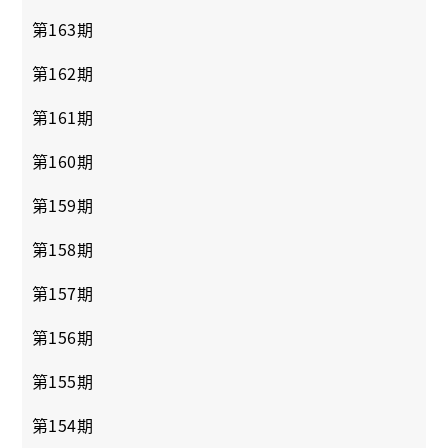
第163期
第162期
第161期
第160期
第159期
第158期
第157期
第156期
第155期
第154期