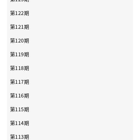
第122期
第121期
第120期
第119期
第118期
第117期
第116期
第115期
第114期
第113期