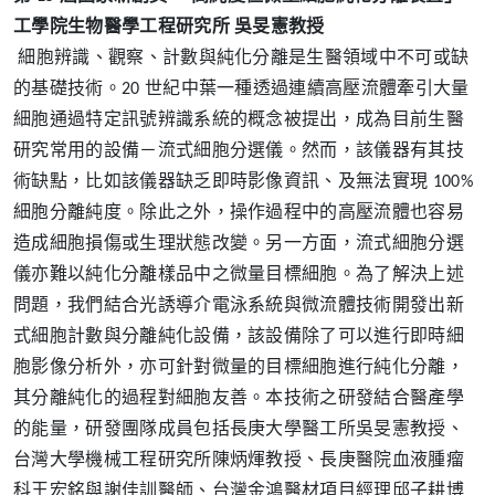
工學院
生物醫學工程研究所 吳旻憲教授
細胞辨識、觀察、計數與純化分離是生醫領域中不可或缺
的基礎技術。20 世紀中葉一種透過連續高壓流體牽引大量
細胞通過特定訊號辨識系統的概念被提出，成為目前生醫
研究常用的設備－流式細胞分選儀。然而，該儀器有其技
術缺點，比如該儀器缺乏即時影像資訊、及無法實現 100%
細胞分離純度。除此之外，操作過程中的高壓流體也容易
造成細胞損傷或生理狀態改變。另一方面，流式細胞分選
儀亦難以純化分離樣品中之微量目標細胞。為了解決上述
問題，我們結合光誘導介電泳系統與微流體技術開發出新
式細胞計數與分離純化設備，該設備除了可以進行即時細
胞影像分析外，亦可針對微量的目標細胞進行純化分離，
其分離純化的過程對細胞友善。本技術之研發結合醫產學
的能量，研發團隊成員包括長庚大學醫工所吳旻憲教授、
台灣大學機械工程研究所陳炳煇教授、長庚醫院血液腫瘤
科王宏銘與謝佳訓醫師、台灣金鴻醫材項目經理邱子耕博