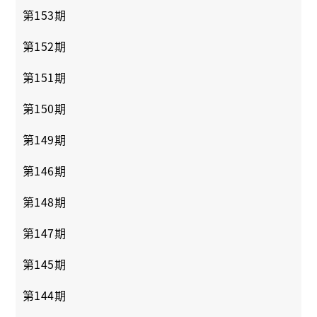
第153期
第152期
第151期
第150期
第149期
第146期
第148期
第147期
第145期
第144期