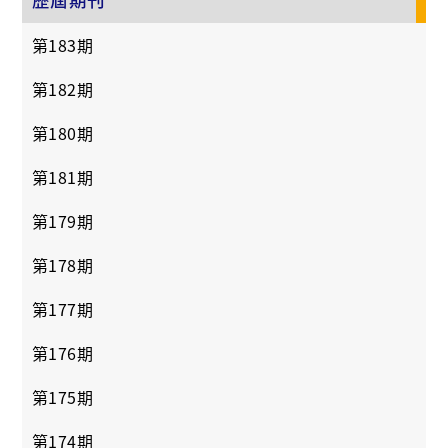
第183期
第182期
第180期
第181期
第179期
第178期
第177期
第176期
第175期
第174期