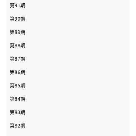
第91期
第90期
第89期
第88期
第87期
第86期
第85期
第84期
第83期
第82期