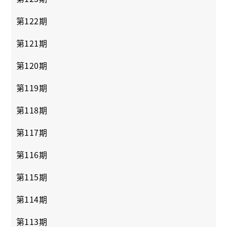
第122期
第121期
第120期
第119期
第118期
第117期
第116期
第115期
第114期
第113期