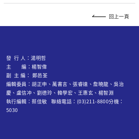
回上一頁
發 行 人：湯明哲
主 編：楊智偉
副 主 編： 鄭邑荃
編輯委員：胡正申、萬書言、張睿達、
詹曉龍
、吳治
慶、盧信冲、劉德玲、韓學宏、王惠玄、
楊智淵
執行編輯：蔡佳敏 聯絡電話：(03)211-8800分機：
5030