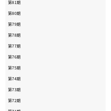
第81期
第80期
第79期
第78期
第77期
第76期
第75期
第74期
第73期
第72期