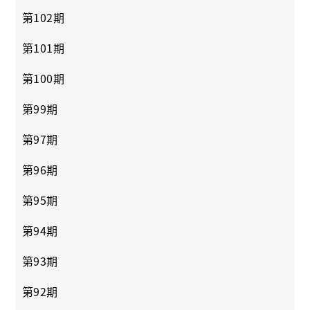
第102期
第101期
第100期
第99期
第97期
第96期
第95期
第94期
第93期
第92期