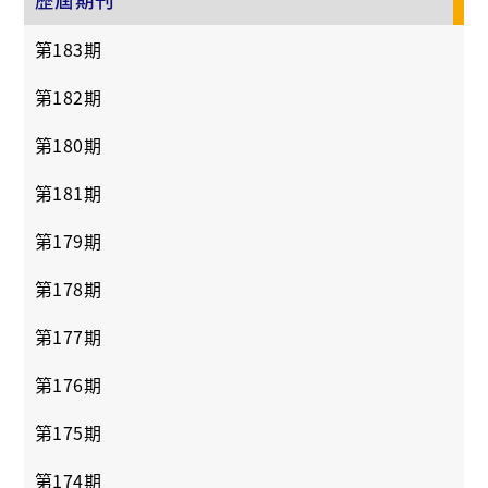
第183期
第182期
第180期
第181期
第179期
第178期
第177期
第176期
第175期
第174期