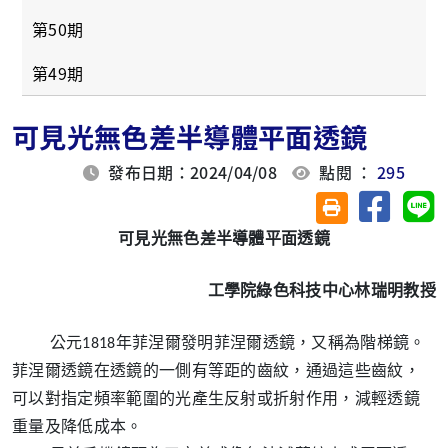
第50期
第49期
可見光無色差半導體平面透鏡
發布日期：2024/04/08
點閱 ：
295
分享至臉
分
友善列印(另開視
可見光無色差半導體平面透鏡
工學院綠色科技中心林瑞明教授
公元1818年菲涅爾發明菲涅爾透鏡，又稱為階梯鏡。
菲涅爾透鏡在透鏡的一側有等距的齒紋，通過這些齒紋，
可以對指定頻率範圍的光產生反射或折射作用，減輕透鏡
重量及降低成本。