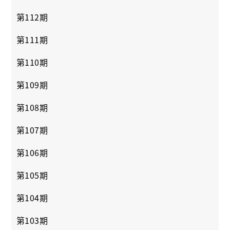
第112期
第111期
第110期
第109期
第108期
第107期
第106期
第105期
第104期
第103期