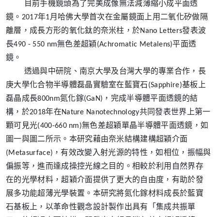
目前手機鏡頭為了完美成像無法減薄縮小成平面透
鏡。2017年1月哈佛大學首次在金屬鏡面上用二氧化矽做隔
離層，成長方形的氧化鈦的奈米柱，於Nano Letters發表波
長490 - 550 nm無色差超穎(Achromatic Metalens)平面透
鏡。
透過與中研院、南京大學及台灣大學的專業合作，長
庚大學化合物半導體磊晶實驗室在藍寶石(Sapphire)基板上
磊晶成長800nm氮化鎵(GaN)，完成半導體平面透鏡的結
構，於2018年在Nature Nanotechnology共同發表世界上第一
顆可見光(400-660 nm)無色差超穎單晶半導體平面透鏡，如
圖一與圖二所示。本研究藉由奈米結構建構超穎介面
(Metasurface)，有效改變入射光源的特性，如相位，振幅與
偏振等，進而達成操控光線之目的。相較於利用自然界存
在的光學材料，超穎介面提供了更大的自由度，有助於發
展多功能超薄光學裝置。本研究將氮化鎵材料成長於藍寶
石基板上，以革命性觀念設計製作出具有「集成共振單