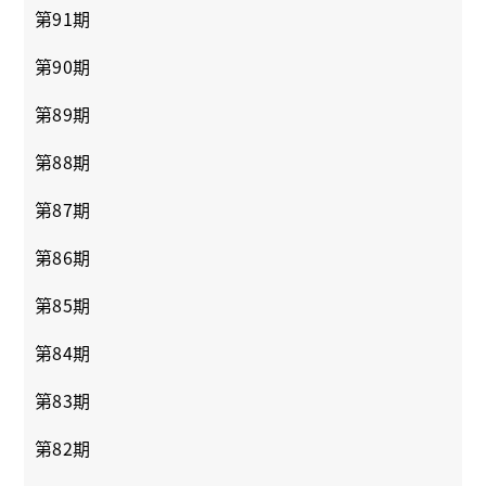
第91期
第90期
第89期
第88期
第87期
第86期
第85期
第84期
第83期
第82期