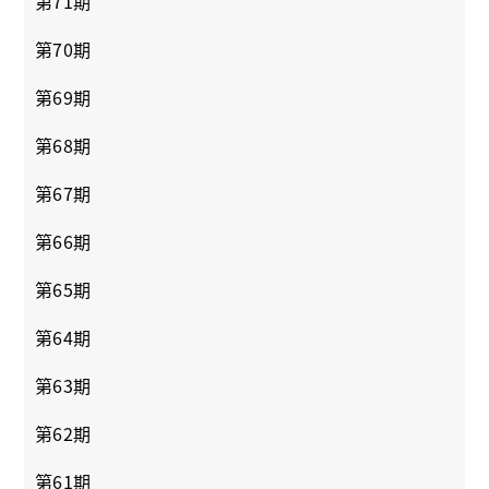
第71期
第70期
第69期
第68期
第67期
第66期
第65期
第64期
第63期
第62期
第61期