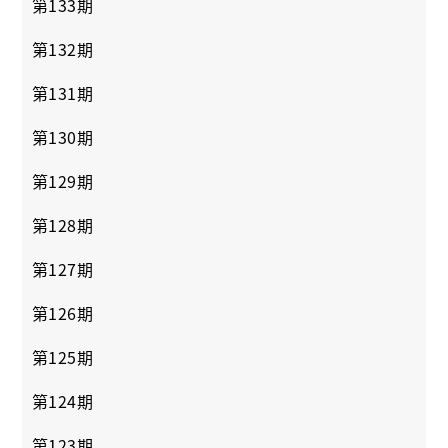
第133期
第132期
第131期
第130期
第129期
第128期
第127期
第126期
第125期
第124期
第123期