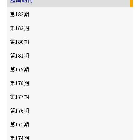
第183期
第182期
第180期
第181期
第179期
第178期
第177期
第176期
第175期
第174期