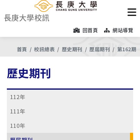
長庚大學校訊
回首頁
網站導覽
首頁
校訊總表
歷史期刊
歷屆期刊
第162期
歷史期刊
112年
111年
110年
歷屆期刊