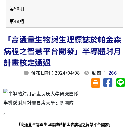
第50期
第49期
「高通量生物與生理標誌於帕金森
病程之智慧平台開發」半導體射月
計畫核定通過
發布日期：2024/04/08
點閱 ：
266
分享至臉
分
友善列印(另開視
半導體射月計畫長庚大學研究團隊
,
「高通量生物與生理標誌於帕金森病程之智慧平台開發」