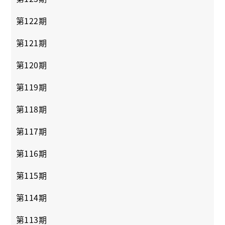
第122期
第121期
第120期
第119期
第118期
第117期
第116期
第115期
第114期
第113期