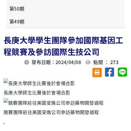
第50期
第49期
長庚大學學生團隊參加國際基因工
程競賽及參訪國際生技公司
發布日期：2024/04/08
點閱 ：
273
分享至臉
分
友善列印(另開視
長庚大學師生比賽後於會場合影
競賽團隊前往美國安進公司參訪藥物開發過程
,