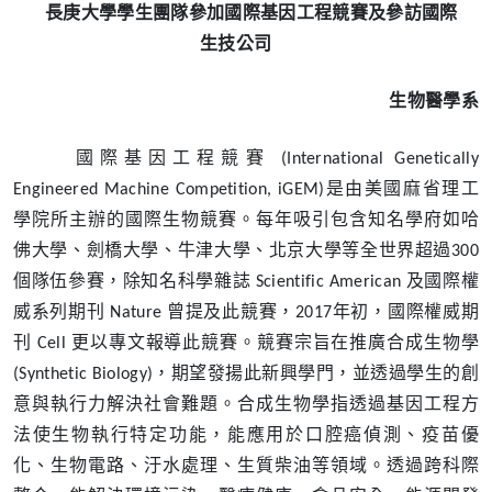
長庚大學學生團隊參加國際基因工程競賽及參訪國際
生技公司
生物醫學系
國際基因工程競賽 (International Genetically
Engineered Machine Competition, iGEM)是由美國麻省理工
學院所主辦的國際生物競賽。每年吸引包含知名學府如哈
佛大學、劍橋大學、牛津大學、北京大學等全世界超過300
個隊伍參賽，除知名科學雜誌 Scientific American 及國際權
威系列期刊 Nature 曾提及此競賽，2017年初，國際權威期
刊 Cell 更以專文報導此競賽。競賽宗旨在推廣合成生物學
(Synthetic Biology)，期望發揚此新興學門，並透過學生的創
意與執行力解決社會難題。合成生物學指透過基因工程方
法使生物執行特定功能，能應用於口腔癌偵測、疫苗優
化、生物電路、汙水處理、生質柴油等領域。透過跨科際