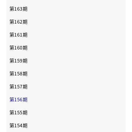
第163期
第162期
第161期
第160期
第159期
第158期
第157期
第156期
第155期
第154期