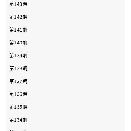
第143期
第142期
第141期
第140期
第139期
第138期
第137期
第136期
第135期
第134期