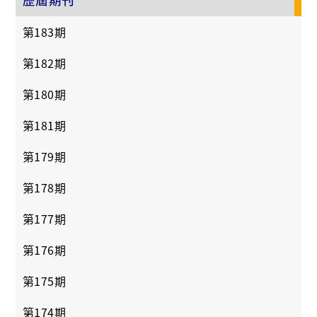
第183期
第182期
第180期
第181期
第179期
第178期
第177期
第176期
第175期
第174期