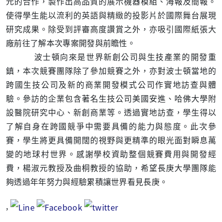
元的合作，製作出高品質的展示機器模組、海報及簡報。
使得學生能以流利的英語與精緻的投影片於國際舞台展現
研究成果。除受到評審高度讚賞之外，亦吸引國際紙張大
廠前往了解本次專案開發與前瞻性。
波士頓向來是世界新創公司與生技產業的開發重
鎮，本次競賽團隊除了參加競賽之外，亦對波士頓當地的
跨國生技公司及新的商業開發模式公司作實地訪查與體
驗。參訪的企業包含著名生技公司美國安進、哈佛大學附
設醫院研究中心、新創商業等。透過實地訪查，學生得以
了解自身在跨國競爭中需要具備的能力與態度。此次參
賽，學生將更具備開闊的視野與更精準的眼光面對瞬息萬
變的地球村世界。感謝學校資助整個競賽費用與開發經
費，楊淑元教授及曲桐教授的協助，希望長庚大學團隊能
夠透過年年努力與經驗累積讓世界看見長庚。
,