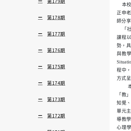
第179期
本校通
正申
第178期
師分享
「社會
第177期
課程
勢，具
第176期
與教學
Sit
第175期
程中
方式呈
第174期
「教」
第173期
知覺、
單元
第172期
導教
心理