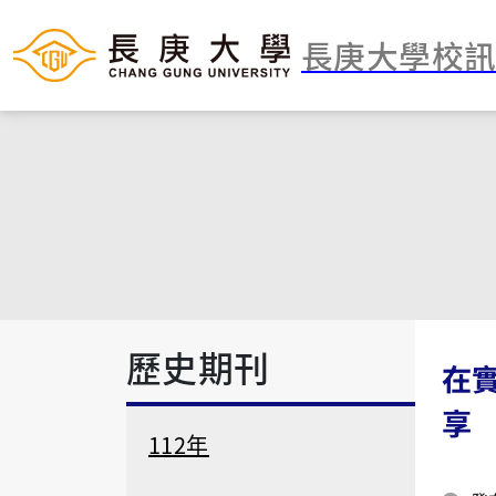
長庚大學校
歷史期刊
在
享
112年