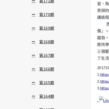
第171期
習、
思辯
第170期
講過程
第169期
價」
趨勢
第168期
將所
三個範
第167期
了生活
第166期
201
1.
http
第165期
2.
http
3.
http
第164期
,