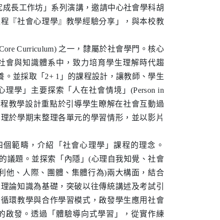
研究成長工作坊」系列演講，邀請中心社會學科胡
課程『社會心理學』教學經驗分享」，與本校教
Curriculum) 之一，隸屬於社會學門。核心
社會與知識體系中，致力培育學生理解時代趨
。並採取「2+ 1」的課程設計，讓教師、學生
」主要探索「人在社會情境」(Person in
此，課程教學設計重點於引導學生瞭解在社會互動過
助理於學期末整理各單元的學習情形，並以影片
四個範疇，介紹「社會心理學」課程的理念。
的議題。並探索「內隱」(心理自我知覺、社會
利他、人際、團體、集體行為)兩大構面，結合
以理論知識為基礎，突破以往傳統講述及考試引
段循環教學與合作學習模式，啟發學生應用社會
的啟發。透過「體驗導向式學習」，從實作練