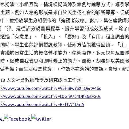
角色扮演、小組互動、情境模擬演練及案例討論等方式，導引
的主題，例如人格的形成是來自於天生或社會的影響等等，促
中，並播放學生分組製作的「旁觀者效應」影片，與在座教師
而「評」是從評分規畫與標準，提升學習的成效及成就。除了
。透過「有意思」、「投入」、「喜好」及「有用」程度調查
。同時，學生也能評價授課教師，使兩方皆能獲得回饋。「用
學實踐於日常生活的概念轉移能力、學術寫作、多元視角及團
疇，促成自我省思和即時修正的能力。最後，胡老師以美國教育學家杜
做準備；而生活就是教育」，作為本次演講的結語。會後，參
71018 人文社會教師教學及研究成長工作坊
s://www.youtube.com/watch?v=VSHi8wYpX_Q&t=46s
s://www.youtube.com/watch?v=L0GnP7c4DK8&t=30s
s://www.youtube.com/watch?v=Rxt17J1DaiA