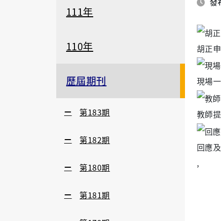
發布
111年
110年
胡正申
歷屆期刊
現場一
第183期
教師提
第182期
回應及
,
第180期
第181期