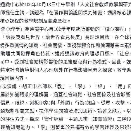
識中心於106年10月18日中午舉辦「人文社會教師教學與
老師擔任主講，講題為「在實作與論證間探究知識：通識核心
核心課程的教學規劃及實踐歷程。
心理學」為通識中心自102學年度起所推動的「核心課程」(Core 
以「讓長庚看見世界，讓世界看見長庚」為理想目標，在全球
備多重廣博的知識、社會關懷、重視群體合作和倫理等基本素養
助理共同發揮角色特質，達成通識教育的理想目標。「社會心理學
uation)中，受到社會結構影響後的思維歷程與行為模式。因
，特定社會情境對個人心理與外在行為影響因素之探究。教學
現回顧內容。
本次演講，胡正申老師以「教」、「學」、「評」、「用」
屬於知識體系的理解面，涵蓋社會知覺、社會關係及社會影響
偏見、歧視、刻板印象)與「外顯」行為(態度、從眾、攻擊、
主題規劃相關文獻，提供學生閱讀及增加思辨、論述之能力。
學的評估方式，採取「實作經驗－主題思辨－知識論證」三階
學理論知識能力。「學」則著重於建構有效的學習途徑及思辨