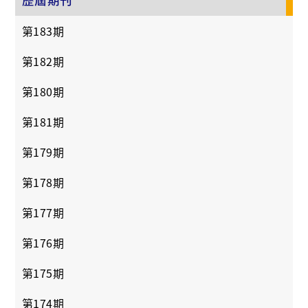
第183期
第182期
第180期
第181期
第179期
第178期
第177期
第176期
第175期
第174期