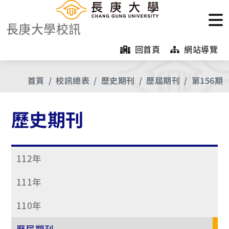
長庚大學校訊
回首頁
網站導覽
首頁
校訊總表
歷史期刊
歷屆期刊
第156期
歷史期刊
112年
111年
110年
歷屆期刊