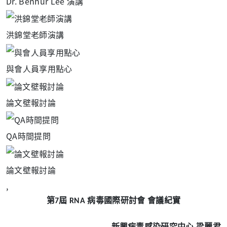
Dr. Benhur Lee 演講
洪錦堂老師演講
與會人員享用點心
論文壁報討論
QA時間提問
論文壁報討論
,
第
7
屆
RNA
病毒國際研討會
會議紀實