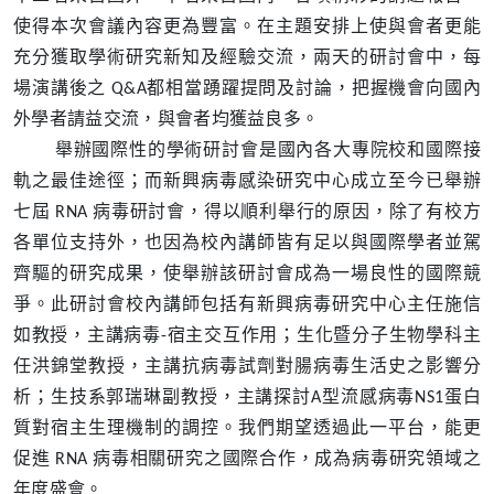
使得本次會議內容更為豐富。在主題安排上使與會者更能
充分獲取學術研究新知及經驗交流，兩天的研討會中，每
場演講後之 Q&A都相當踴躍提問及討論，把握機會向國內
外學者請益交流，與會者均獲益良多。
舉辦國際性的學術研討會是國內各大專院校和國際接
軌之最佳途徑；而新興病毒感染研究中心成立至今已舉辦
七屆 RNA 病毒研討會，得以順利舉行的原因，除了有校方
各單位支持外，也因為校內講師皆有足以與國際學者並駕
齊驅的研究成果，使舉辦該研討會成為一場良性的國際競
爭。此研討會校內講師包括有新興病毒研究中心主任施信
如教授，主講病毒-宿主交互作用；生化暨分子生物學科主
任洪錦堂教授，主講抗病毒試劑對腸病毒生活史之影響分
析；生技系郭瑞琳副教授，主講探討A型流感病毒NS1蛋白
質對宿主生理機制的調控。我們期望透過此一平台，能更
促進 RNA 病毒相關研究之國際合作，成為病毒研究領域之
年度盛會。