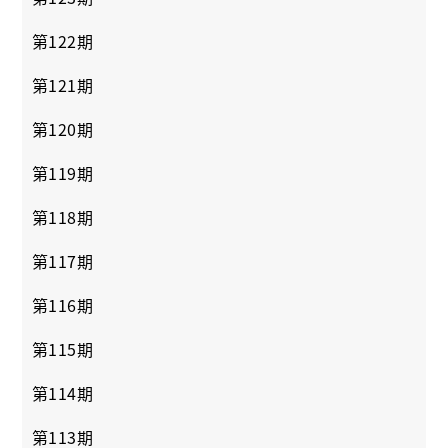
第122期
第121期
第120期
第119期
第118期
第117期
第116期
第115期
第114期
第113期