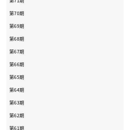
第71期
第70期
第69期
第68期
第67期
第66期
第65期
第64期
第63期
第62期
第61期