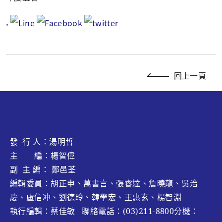
,
回上一頁
發 行 人：湯明哲
主 編：楊智偉
副 主 編： 鄭邑荃
編輯委員：胡正申、萬書言、張睿達、
詹曉龍
、吳治
慶、盧信冲、劉德玲、韓學宏、王惠玄、
楊智淵
執行編輯：蔡佳敏 聯絡電話：(03)211-8800分機：