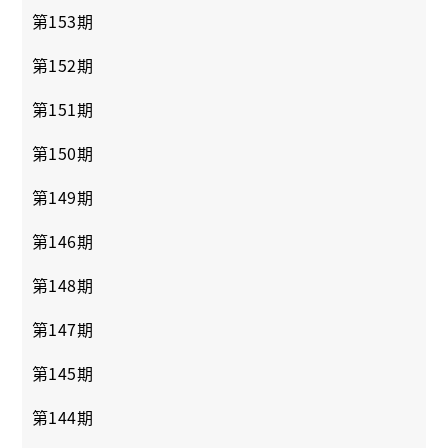
第153期
第152期
第151期
第150期
第149期
第146期
第148期
第147期
第145期
第144期