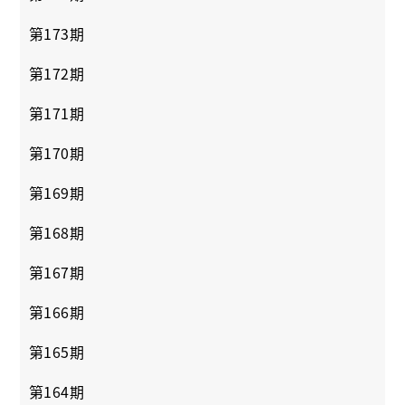
第173期
第172期
第171期
第170期
第169期
第168期
第167期
第166期
第165期
第164期