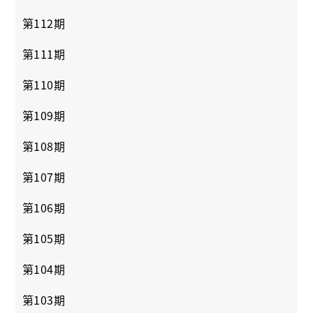
第112期
第111期
第110期
第109期
第108期
第107期
第106期
第105期
第104期
第103期