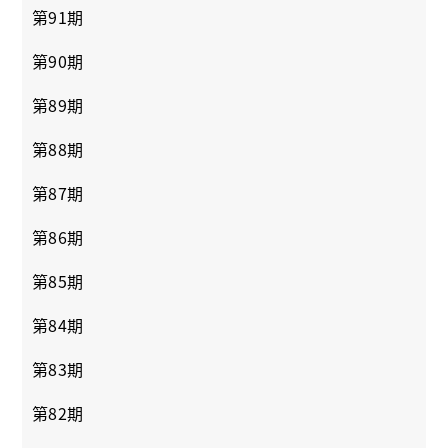
第91期
第90期
第89期
第88期
第87期
第86期
第85期
第84期
第83期
第82期