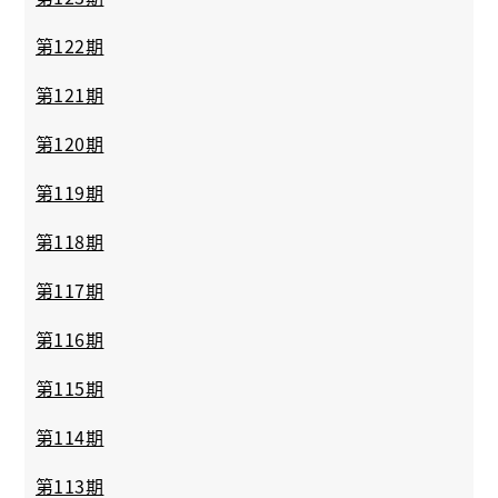
第122期
第121期
第120期
第119期
第118期
第117期
第116期
第115期
第114期
第113期