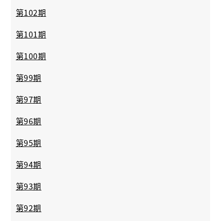
第102期
第101期
第100期
第99期
第97期
第96期
第95期
第94期
第93期
第92期