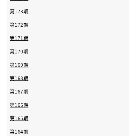
第173期
第172期
第171期
第170期
第169期
第168期
第167期
第166期
第165期
第164期