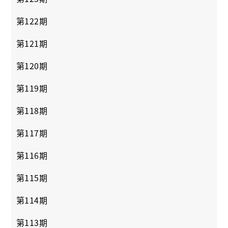
第122期
第121期
第120期
第119期
第118期
第117期
第116期
第115期
第114期
第113期