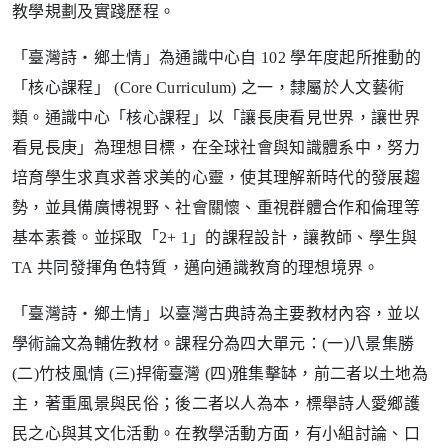
教學規劃及實踐歷程。
「臺灣詩‧鄉土情」為通識中心自 102 學年度起所推動的
「核心課程」 (Core Curriculum) 之一，隸屬於人文藝術
類。通識中心「核心課程」以「讓長庚看見世界，讓世界
看見長庚」為理想目標，在全球社會與知識體系中，努力
培育學生求真求善求美的心靈，使其理解新時代的發展趨
勢，並具備廣博視野、社會關懷、重視群體合作和倫理等
基本素養。並採取「2+ 1」的課程設計，讓教師、學生與
TA 共同發揮角色特質，邁向通識教育的理想境界。
「臺灣詩‧鄉土情」以臺灣古典詩為主要教材內容，並以
學術論文為輔佐教材。課程分為四大單元：(一)八景集勝
(二)竹枝風情 (三)捍衛臺灣 (四)雅集擊缽，前二者以土地為
主，著重風景與民俗；後二者以人為本，標舉詩人愛鄉護
民之心與其文化活動。在教學活動方面，有小組討論、口