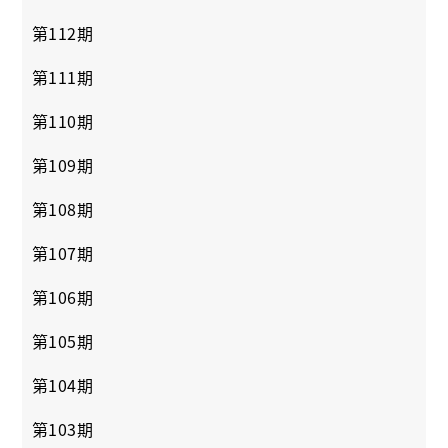
第112期
第111期
第110期
第109期
第108期
第107期
第106期
第105期
第104期
第103期