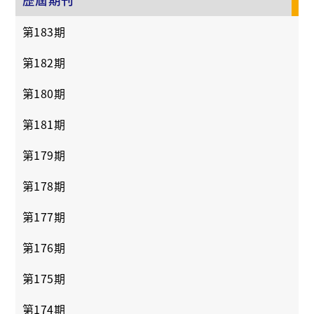
第183期
第182期
第180期
第181期
第179期
第178期
第177期
第176期
第175期
第174期