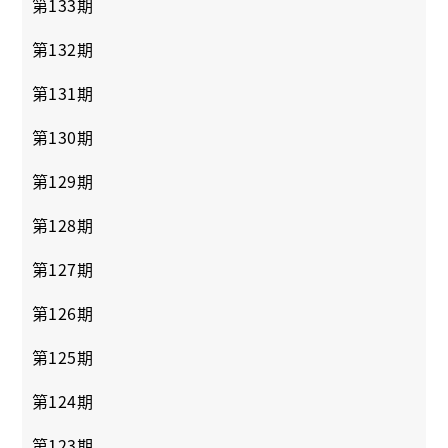
第133期
第132期
第131期
第130期
第129期
第128期
第127期
第126期
第125期
第124期
第123期