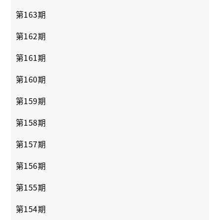
第163期
第162期
第161期
第160期
第159期
第158期
第157期
第156期
第155期
第154期