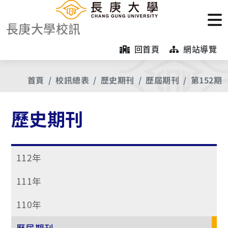
長庚大學校訊
回首頁
網站導覽
首頁
校訊總表
歷史期刊
歷屆期刊
第152期
歷史期刊
112年
111年
110年
歷屆期刊