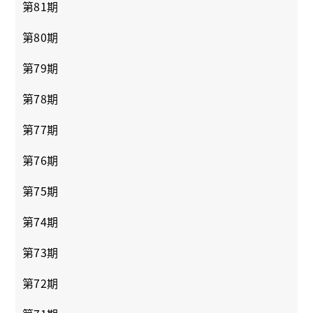
第81期
第80期
第79期
第78期
第77期
第76期
第75期
第74期
第73期
第72期