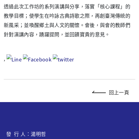
透過此次工作坊的系列演講與分享，落實「核心課程」的
教學目標；使學生在吟詠古典詩歌之際，再創臺灣傳統的
新風采；並喚醒鄉土與人文的關懷。會後，與會的教師們
針對演講內容，踴躍提問，並回饋寶貴的意見。
,
回上一頁
發 行 人：湯明哲