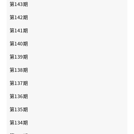
第143期
第142期
第141期
第140期
第139期
第138期
第137期
第136期
第135期
第134期