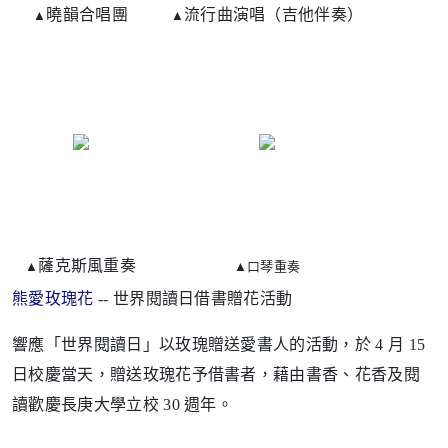
曉韻合唱團
流行曲演唱（吉他伴奏）
▲
▲
薩克斯風重奏
▲
▲
口琴重奏
熊愛玫瑰花
-- 世界閱讀日借書贈花活動
響應「世界閱讀日」以玫瑰贈送愛書人的活動，於 4 月 15
日校慶當天，贈送玫瑰花予借書者，藉由書香、花香及閱
讀歡慶長庚大學立校 30 週年。