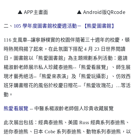
▲ APP主畫面
▲ Android版QRcode
二
、
105 學年度圖書館校慶週活動－【熊愛圖書館】
116 支風車--讓寧靜樸實的校園伴隨著三十週年的校慶，頓
時熱鬧飛揚了起來，在此氛圍下搭配 4 月 23 日世界閱讀
日，圖書館以「熊愛圖書館」為主題規劃系列活動：邀請
楊淑齡老師展示私人珍藏泰迪熊--「熊愛看展覽」、師生展
現才藝秀絕活--「熊愛來表演」及「熊愛玩攝影」、仿效西
班牙購書贈花的風俗於校慶日贈花--「熊愛玫瑰花」…等活
動。
熊愛看展覽
-- 中醫系楊淑齡老師個人珍貴收藏展覽
此次展出包括：經典泰迪熊、美國 Russ 經典系列泰迪熊、
迷你泰迪熊、日本 Cobe 系列泰迪熊、動物系列泰迪熊，以