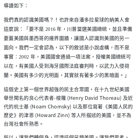
導讀如下：
我們真的認識美國嗎？！也許來自潘多拉星球的納美人會
這麼說：「要不是 2016 年，川普當選美國總統，並且準備
要蓋美國與墨西哥的邊界圍牆，讓國人認識到美國的另一
面向。我們一定會認為，以下的敘述是小說虛構，而不是
事實︰2002 年，美國國會通過一項法案，授權美國總統可
以在，有美國人受到海牙國際法庭審判時，以武力入侵荷
蘭。美國有多少的光明面，其實就有著多少的黑暗面。」
這個史上第一個世界超強的民主合眾國，在十九世紀美國
舉世聞名的良心代表者-梭羅 (Henry David Thoreau) 及近
代的杭士基 (Noam Chomsky) 以及那位寫著《美國人民的
歷史》的津恩 (Howard Zinn) 等人所描述的美國，並不為
台灣社會所熟悉。
所以，讓我們轉個身，認識這個另類美國。讓我們思考，