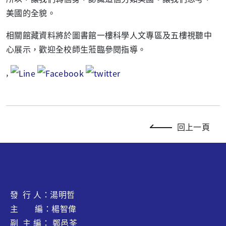
美國的全貌。
相關館藏資料將於圖書館一樓科學人文專區及五樓視聽中
心展示，歡迎全校師生蒞臨參閱指導。
,
回上一頁
發 行 人：湯明哲
主 編：楊智偉
副 主 編： 鄭邑荃