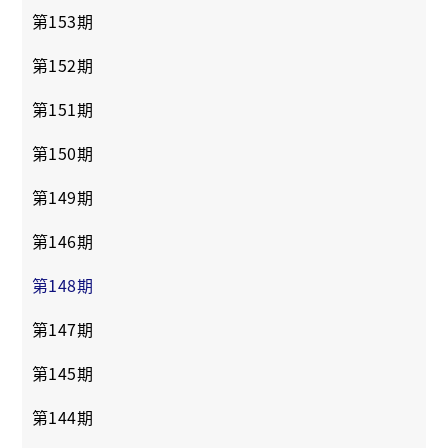
第153期
第152期
第151期
第150期
第149期
第146期
第148期
第147期
第145期
第144期