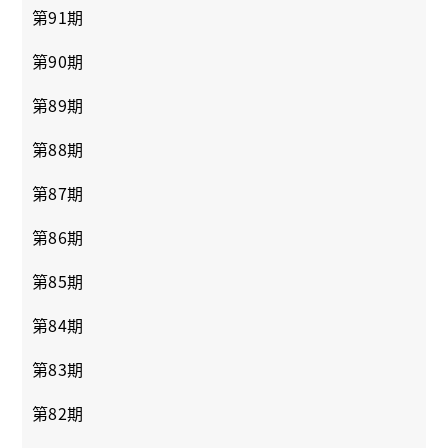
第91期
第90期
第89期
第88期
第87期
第86期
第85期
第84期
第83期
第82期