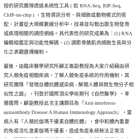
授的研究團隊透過系統性工具 ( 如 RNA-Seq, RIP-Seq,
ChIP-on-chip ) 、生物資訊分析、與細胞或動物模式的搭
配，計畫從大規模數據分析中，找尋並勾勒出跟生物發育
或病理相關的調控網絡。具代表性的研究成果為：(1) RNA
編輯組鑑定與功能性解碼、(2) 調節骨骼肌肉細胞生長與分
化之表觀遺傳機制。
最後，由臨床醫學研究所顧正崙副教授為大家介紹藉由研
究人類免疫相關疾病，了解人類免疫系統的作用機制，其
研究團隊「發現自體抗體感染病 - 解開人體與微生物分子相
似性之謎」，刊登於國際頂尖學術期刊《自然醫學》，享
譽國際。顧副教授此次主講題目為『Anti-interferon-
autoantibody Disease:A Human Immunology Approach』，當
病人有『人類抗伽瑪干擾素自體抗體』，會中和體內重要
的免疫活化激素伽瑪干擾素，造成免疫系統無法正常活