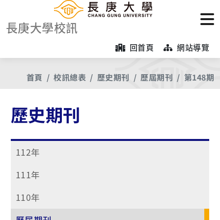
長庚大學校訊
回首頁
網站導覽
首頁
校訊總表
歷史期刊
歷屆期刊
第148期
歷史期刊
112年
111年
110年
歷屆期刊