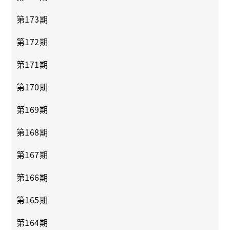
第173期
第172期
第171期
第170期
第169期
第168期
第167期
第166期
第165期
第164期