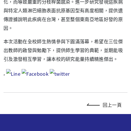
化，而導致嚴重的分枝桿菌感染。進一步研究發現這疾病
與特定人類淋巴細胞表面抗原基因型有高度相關，提供遺
傳證據說明此疾病在台灣，甚至整個東南亞地區好發的原
因。
本次活動在全校師生熱情參與下圓滿落幕，希望在三位傑
出教師的啟發與勉勵下，提供師生學習的典範，並期能吸
引及激發相互學習，讓本校的研究能量持續精進傑出。
,
回上一頁