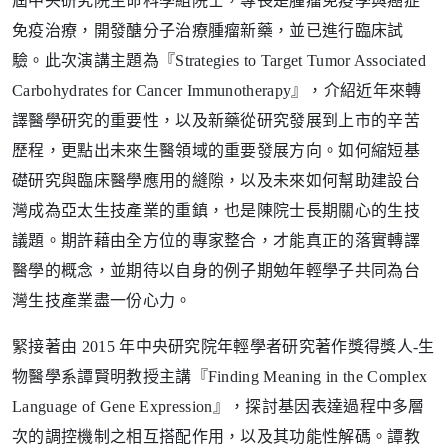
屆中央研究院生命科學組院士，專長是腫瘤免疫學與癌症
免疫治療，開發醣分子治療腫瘤新藥，並已進行臨床試
驗。此次演講主題為『Strategies to Target Tumor Associated
Carbohydrates for Cancer Immunotherapy』，介紹近年來轉
譯醫學研究的重要性，以及新藥從研究發展到上市的辛苦
歷程，更點出未來生醫領域的重要發展方向。如何縮短基
礎研究與臨床醫學應用的縫隙，以及未來如何幫助建設台
灣成為亞太生技產業的重鎮，也是陳院士長期關心的生技
議題。期許藉由全方位的專家整合，才能真正的落實轉譯
醫學的概念，並期待以自身的例子期勉年輕學子共同為台
灣生技產業盡一份心力。
緊接著由 2015 年中央研究院年輕學者研究著作獎得獎人-生
物醫學系譚賢明教授主講『Finding Meaning in the Complex
Language of Gene Expression』，探討基因表達過程中多層
次的調控機制之相互搭配作用，以及其功能性解碼。譚教