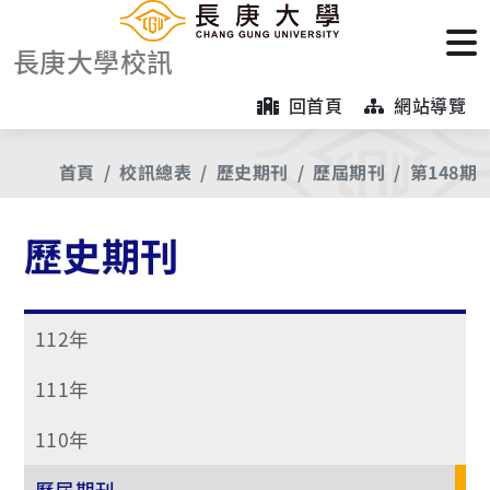
長庚大學校訊
回首頁
網站導覽
首頁
校訊總表
歷史期刊
歷屆期刊
第148期
歷史期刊
112年
111年
110年
歷屆期刊