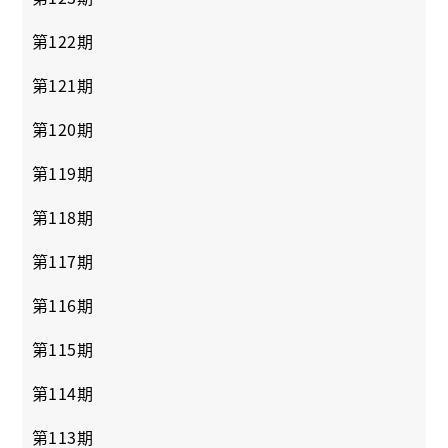
第122期
第121期
第120期
第119期
第118期
第117期
第116期
第115期
第114期
第113期