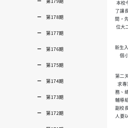
第179期
本校今
了讓
第178期
間，先
位大
第177期
新生入
第176期
個
第175期
第二
第174期
求專
務、
第173期
輔導
副校
第172期
人要以