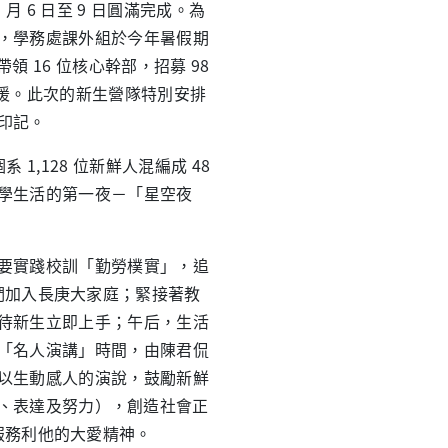
月 6 日至 9 日圓滿完成。為
，學務處課外組於今年暑假期
 16 位核心幹部，招募 98
支援。此次的新生營隊特別安排
印記。
1,128 位新鮮人混編成 48
學生活的第一夜－「星空夜
要實踐校訓「勤勞樸實」，追
們加入長庚大家庭；緊接著教
待新生立即上手；午后，生活
「名人演講」時間，由陳君侃
以生動感人的演說，鼓勵新鮮
 傾聽、觀察、表達及努力），創造社會正
服務利他的大愛精神。