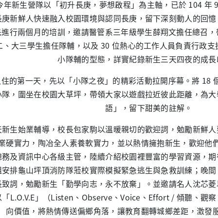
年新生營隊以「初升長庚，夢想啟程」為主軸，已於 104 年 9 
長庚新鮮人快速融入校園環境與認同長庚，留下深刻動人的回憶
進行兩個月的培訓，邀請醫管系三年級學生薛翔文擔任總召，帶領
二、大三學生擔任隊輔，以及 30 位熱心的工作人員負責行政
小隊輔的型態，詳實紀錄新生三天四夜的成長
住的第一天，先以「小隊之夜」的精彩活動拉開序幕。將 18 個系 
小隊，圍坐在校園大草坪，帶領大家以遊戲拉近彼此距離，為大
語」，留下甜美的註解。
天新生始業輔導，校長包家駒以溫暖親切的歡迎詞，勉勵新鮮人
業硬實力，陶冶全人素養軟實力，並以熱情擁抱新生，歡迎他
總務及資訊中心各級主管，陸續介紹校園裡豐富的學習資源，期
組安排龜山坪頂消防隊蒞校實際模擬緊急逃生與急救訓練；晚間
長致詞，勉勵新生「勤學向志，永不放棄」。並邀請名人沈芯菱
「L.O.V.E」（Listen、Observe、Voice、Effort /
向價值，將熱情傳送偏鄉角落，讓教育翻轉城鄉差距，激發