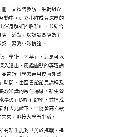
註冊、文物館參訪、生輔組介
互動中，建立小隊成員深厚的
使出渾身解術招收新血，並結合
長庚」活動，以認識長庚為主
默契，緊繫小隊情誼。
德、學術、才華」，這是可以
深入淺出、風趣幽默的專題講
，並告訴同學需善用校內外資
」時間，由圖書館館員講解及
獲取知識的最佳場域。新生營
求夢想」的所有願望，並摺成
新鮮人見證下，伴隨著高亢歌
的未來，迎接大學新生活。
所有新生能夠「勇於挑戰，追