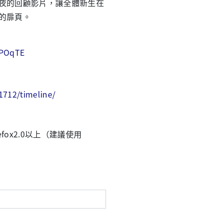
夜的回顧影片，讓全體新生在
的扉頁。
）
sPOqTE
712/timeline/
efox2.0以上（建議使用