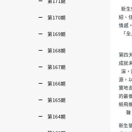
第171期
新生
紹、
第170期
情感
「全
第169期
第168期
第四
成就
第167期
演，
源，
第166期
實地
的最
第165期
紙飛
聲
第164期
新生