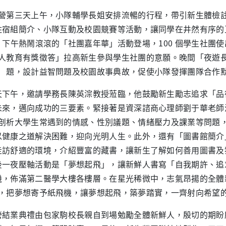
營第三天上午，小隊輔學長姐安排流暢的行程，帶引新生體檢
住宿組簡介、小隊互動及校園競賽等活動，讓同學在井然有序的
。下午熱鬧滾滾的「社團嘉年華」活動登場，100 個學生社團
人教育有獎徵答」拉高新生參與學生社團的意願。晚間「夜遊
題，設計益智問題及校園故事典故，促使小隊發揮團隊合作
天下午，邀請學務長陳英淙教授蒞臨，他鼓勵新生勵志追求「品
未來，邁向成功的三要素。緊接著是資深諮商心理師劉于華老師
剖析大學生常遇到的情感、性別議題、情緒壓力及課業等問題
以健康之道解決困難，迎向光明人生。此外，還有「圖書館簡介
走訪舒適的環境，介紹豐富的藏書，讓新生了解如何善用圖書及
後一夜壓軸活動是「夢想起飛」，讓新鮮人書寫「自我期許、追
機，佈滿第二醫學大樓各樓層。在星光稀微中，志氣昂揚的全體
，把夢想寄予紙飛機，讓夢想起飛，築夢踏實，一齊射向希望
營結業典禮由包家駒校長親自到場勉勵全體新鮮人，殷切的期盼