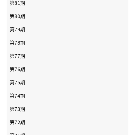
第81期
第80期
第79期
第78期
第77期
第76期
第75期
第74期
第73期
第72期