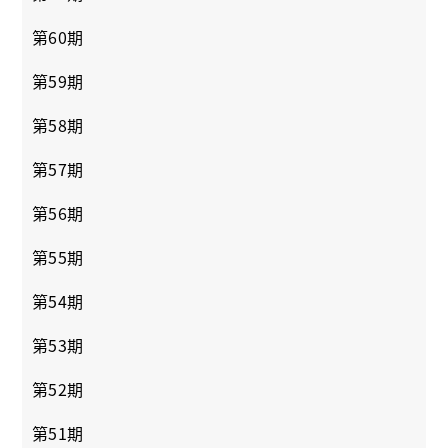
第60期
第59期
第58期
第57期
第56期
第55期
第54期
第53期
第52期
第51期