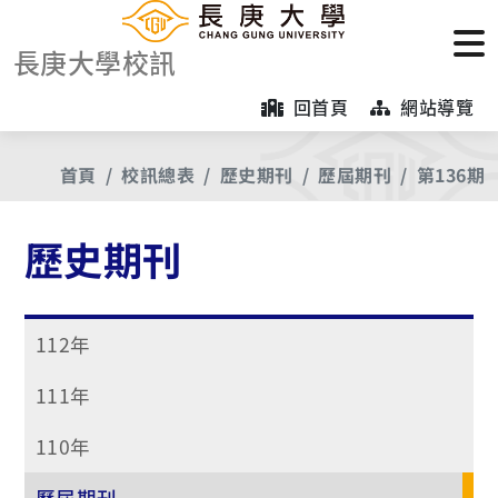
長庚大學校訊
回首頁
網站導覽
首頁
校訊總表
歷史期刊
歷屆期刊
第136期
歷史期刊
112年
111年
110年
歷屆期刊