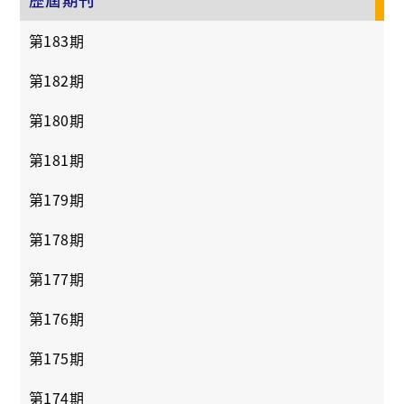
第183期
第182期
第180期
第181期
第179期
第178期
第177期
第176期
第175期
第174期