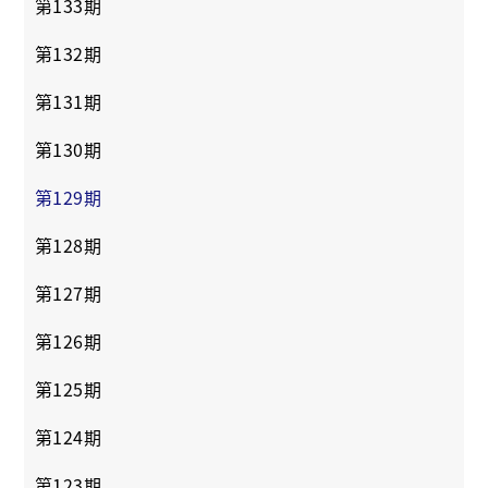
第133期
第132期
第131期
第130期
第129期
第128期
第127期
第126期
第125期
第124期
第123期