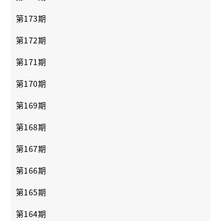
第173期
第172期
第171期
第170期
第169期
第168期
第167期
第166期
第165期
第164期