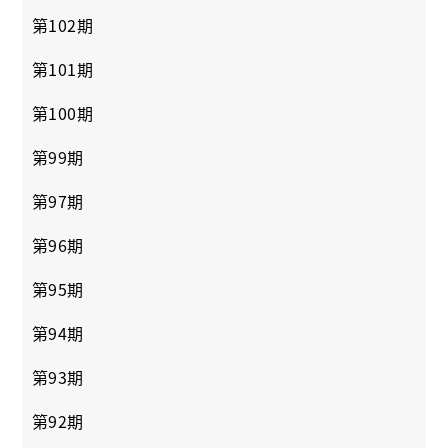
第102期
第101期
第100期
第99期
第97期
第96期
第95期
第94期
第93期
第92期