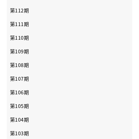
第112期
第111期
第110期
第109期
第108期
第107期
第106期
第105期
第104期
第103期