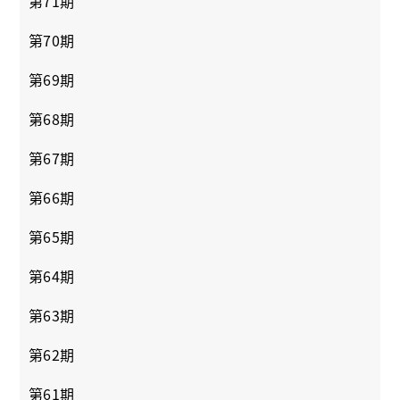
第71期
第70期
第69期
第68期
第67期
第66期
第65期
第64期
第63期
第62期
第61期