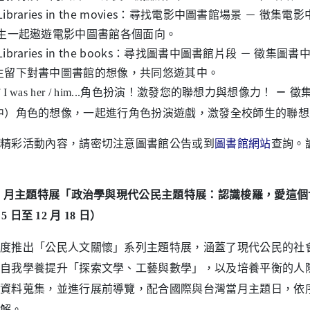
ibraries in the movies：尋找電影中圖書館場景 － 徵
起遨遊電影中圖書館各個面向。
ibraries in the books：尋找圖書中圖書館片段 － 徵
下對書中圖書館的想像，共同悠遊其中。
角色扮演！激發您的聯想力與想像力！
－
徵
f I was her / him...
角色的想像，一起進行角色扮演遊戲，激發全校師生的聯想及
精彩活動內容，請密切注意圖書館公告或到
圖書館網站
查詢。
2 月主題特展「政治學與現代公民主題特展：認識梭羅，愛這個
日至 12 月 18 日）
度推出「公民人文關懷」系列主題特展，涵蓋了現代公民的社
自我學養提升「探索文學、工藝與數學」，以及培養平衡的人
資料蒐集，並進行展前導覽，配合國際與台灣當月主題日，依
解。