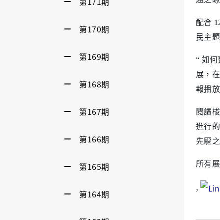
第171期
配合 
第170期
民主題
第169期
“
如何
展，在
第168期
報播放部
第167期
閱讀梭
進行的
第166期
先驅之
所有展
第165期
,
第164期