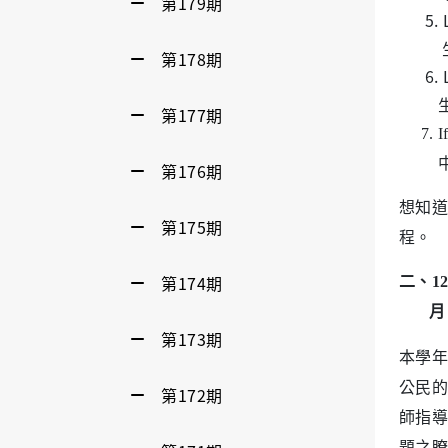
第179期
5. L
生一
第178期
6. L
生留
第177期
7. I
中）
第176期
想知道
第175期
程。
第174期
二、1
月 5 
第173期
本學年
公民的
第172期
師指導
題之瞭