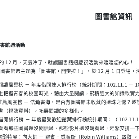
圖書館資訊
書館週活動
的 12 月，天氣冷了，就讓圖書館週慶祝活動來暖暖您的心！
書館週主題為「圖書館，開麥拉！」，於 12 月 1 日登場，
閱讀風雲榜
－
年度借閱達人排行榜（統計期間：102.11.1 － 10
握青春的校園時光，藉由大量閱讀，累積強大的知識軟實
 推薦風雲榜
－
浩瀚書海，是否有圖書館未收藏的遺珠之憾？邀
視聽資料），拓展閱讀的多樣化。
 借閱排行榜
－
年度最受歡迎館藏排行榜統計期間：（ 102.11.1 －
那些圖書還沒閱讀過、那些影片還沒觀看過，趕緊安排一下
 電影特展：向大師 － 羅賓．威廉斯（Robin Williams）致敬 。