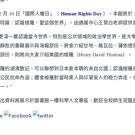
12 月 10 日「國際人權日」（
Human Rights Day
），本館將於 1
特展：認識梭羅，愛這個世界」，由通識中心王賀白老師提供
更深一層認識當今世界，特別是公共領域的政治學世界，是大
靜態的書籍展示與海報部份，將會介紹甘地、格瓦拉、薩依德
份，則將向大家介紹美國的梭羅（Henry David Thoreau）。
羅的湖濱散記，可以聯想到日本倉本聰的來自北國；認識梭羅
公民抗命內涵；體會梭羅對當時黑人與印第安人的極力奔走，
一
。”
出資料將展示於圖書館一樓科學人文專區，歡迎全校師生蒞臨