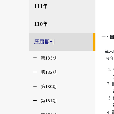
111年
110年
一、圖
歷屆期刊
歲末
第183期
今年圖
1. 
第182期
生把
2.
第180期
書（
3.
第181期
看看
4.