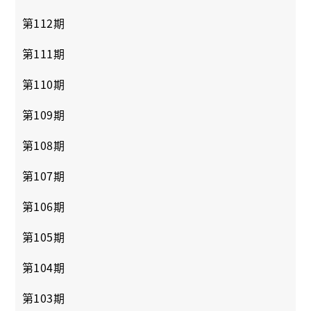
第112期
第111期
第110期
第109期
第108期
第107期
第106期
第105期
第104期
第103期