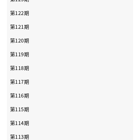
第122期
第121期
第120期
第119期
第118期
第117期
第116期
第115期
第114期
第113期