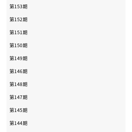
第153期
第152期
第151期
第150期
第149期
第146期
第148期
第147期
第145期
第144期