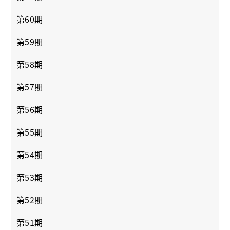
第60期
第59期
第58期
第57期
第56期
第55期
第54期
第53期
第52期
第51期