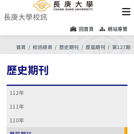
長庚大學校訊
回首頁
網站導覽
首頁
校訊總表
歷史期刊
歷屆期刊
第127期
歷史期刊
112年
111年
110年
歷屆期刊