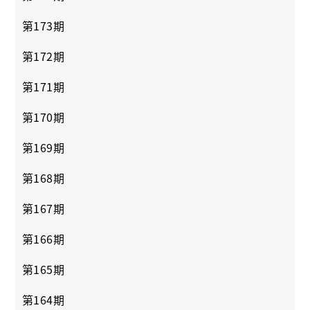
第173期
第172期
第171期
第170期
第169期
第168期
第167期
第166期
第165期
第164期