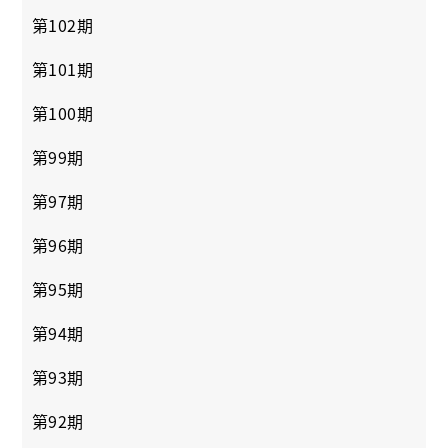
第102期
第101期
第100期
第99期
第97期
第96期
第95期
第94期
第93期
第92期