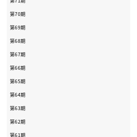
第71期
第70期
第69期
第68期
第67期
第66期
第65期
第64期
第63期
第62期
第61期