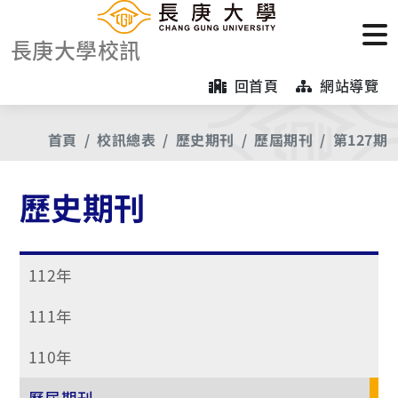
長庚大學校訊
回首頁
網站導覽
首頁
校訊總表
歷史期刊
歷屆期刊
第127期
歷史期刊
112年
111年
110年
歷屆期刊