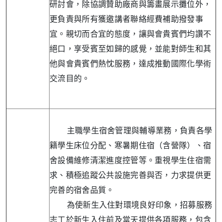
研討會，除協調贊助廠商與籌畫展示攤位外，
更負責與所有獲邀講者聯絡經費補助撥發事
宜。親切而合宜的態度，讓與會貴賓們均讚不
絕口，享受賓至如歸的感覺，並能對師生和其
他與會貴賓們熱忱服務，達成推動國際化學術
交流目的。
主職學生宿舍管理與輔導業務，負責各學
籍學生床位分配、寒暑期住宿（含營隊）、宿
舍設備維修清潔進度控管等。重視學生住宿需
求、積極追蹤公共設施完善與否，力求提供更
完善的宿舍品質。
為使新生入住對環境良好印象，招募服務
志工於新生入住前及當天提供各項服務，包含