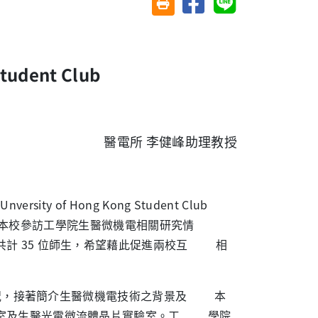
友善列印(另開視窗)
Student Club
醫電所 李健峰助理教授
ity Unversity of Hong Kong Student Club
9 時蒞臨本校參訪工學院生醫微機電相關研究情
計 35 位師生，希望藉此促進兩校互 相
況，接著簡介生醫微機電技術之背景及 本
驗室及生醫光電微流體晶片實驗室。工 學院