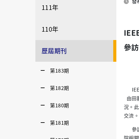
發布
111年
110年
IEE
參訪
歷屆期刊
第183期
第182期
IEEE-
由田翀
第180期
況。此
交流。
第181期
參訪
院相