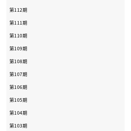
第112期
第111期
第110期
第109期
第108期
第107期
第106期
第105期
第104期
第103期