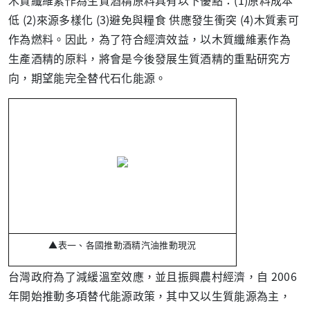
低 (2)來源多樣化 (3)避免與糧食 供應發生衝突 (4)木質素可
作為燃料。因此，為了符合經濟效益，以木質纖維素作為
生產酒精的原料，將會是今後發展生質酒精的重點研究方
向，期望能完全替代石化能源。
▲表
一、
各國推動酒精汽油推動現況
台灣政府為了減緩溫室效應，並且振興農村經濟，自 2006
年開始推動多項替代能源政策，其中又以生質能源為主，