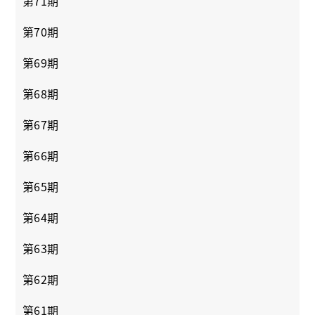
第71期
第70期
第69期
第68期
第67期
第66期
第65期
第64期
第63期
第62期
第61期