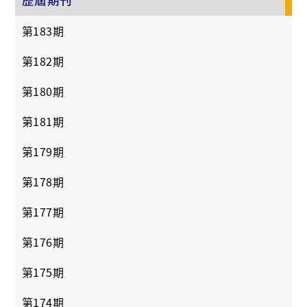
第183期
第182期
第180期
第181期
第179期
第178期
第177期
第176期
第175期
第174期