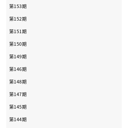
第153期
第152期
第151期
第150期
第149期
第146期
第148期
第147期
第145期
第144期