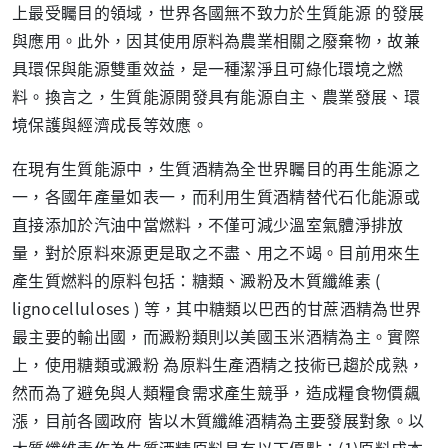
上最受矚目的領域，世界各國無不致力於生質能源 的發展
與應用。此外，因其使用原料為農業相關之廢棄物，故兼
具環保與能源雙重效益，是一種潔淨且可綠化環境之燃
料。換言之，生質能源開發具有能源自主、農業發展、環
境保護與經濟成長等效應。
在現有生質能源中，生質酒精為全世界矚目的再生能源之
一，各國年產量如表一，而利用生質酒精替代石化能源或
直接添加於汽油中當燃料，不僅可減少溫室氣體淨排放
量，對於原料來源更是取之不盡、用之不竭。目前用來生
產生質燃料的原料包括：糖類、澱粉及木質纖維素 (
lignocelluloses ) 等，其中糖類以巴西的甘蔗酒精為世界
最主要的輸出國，而澱粉類則以美國玉米酒精為主。實際
上，使用糖類或澱粉 為原料生產酒精之技術已趨於成熟，
然而為了避免與人類糧食需求產生競爭，造成糧食物價飆
漲，目前各國政府 皆以木質纖維酒精為主要發展對象。以
木質纖維素作為生質酒精原料具有以下優點：(1)原料成本