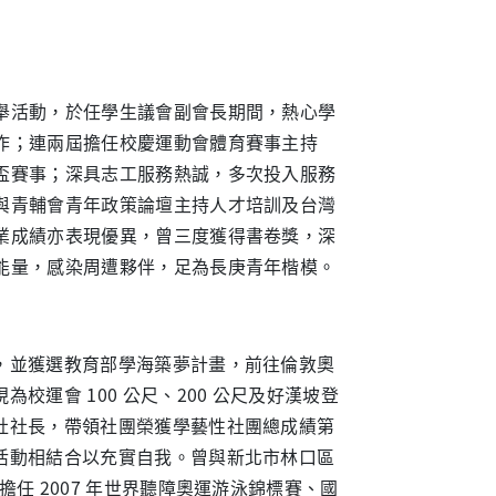
舉活動，於任學生議會副會長期間，熱心學
作；連兩屆擔任校慶運動會體育賽事主持
盃賽事；深具志工服務熱誠，多次投入服務
與青輔會青年政策論壇主持人才培訓及台灣
業成績亦表現優異，曾三度獲得書卷獎，深
能量，感染周遭夥伴，足為長庚青年楷模。
，並獲選教育部學海築夢計畫，前往倫敦奧
運會 100 公尺、200 公尺及好漢坡登
社社長，帶領社團榮獲學藝性社團總成績第
活動相結合以充實自我。曾與新北市林口區
任 2007 年世界聽障奧運游泳錦標賽、國