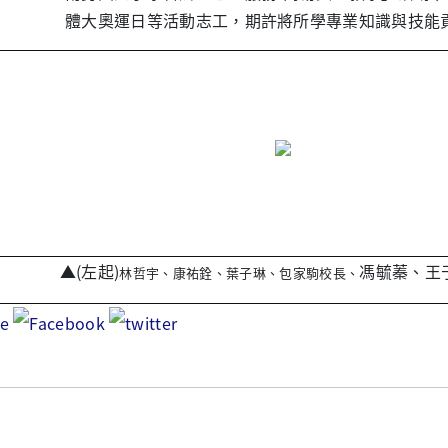
體大奧運日等活動志工，期許將所學專業知識與技能
▲(左起)
馮毓蓁、王
林哲宇、康祐銓、葉子琳、包家駒校長、