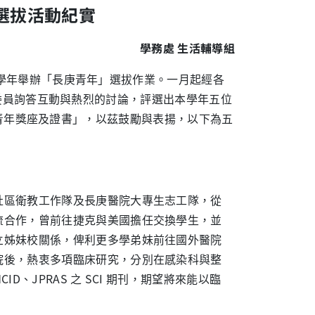
選拔活動紀實
學務處 生活輔導組
學年舉辦「長庚青年」選拔作業。一月起經各
、委員詢答互動與熱烈的討論，評選出本學年五位
長庚青年獎座及證書」，以茲鼓勵與表揚，以下為五
社區衛教工作隊及長庚醫院大專生志工隊，從
流合作，曾前往捷克與美國擔任交換學生，並
立姊妹校關係，俾利更多學弟妹前往國外醫院
院後，熱衷多項臨床研究，分別在感染科與整
、JPRAS 之 SCI 期刊，期望將來能以臨