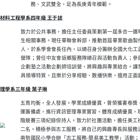
務、文武雙全，足為長庚青年模範。
材料工程學系四年級 王于誌
致力於公共事務，擔任主任委員策劃第一屆多合一選
生相關事務。現任畢聯會幹部，推動首屆畢業歌曲製
人，於系學會會長任內，以總召身分籌辦全國大化工
營隊；曾任中友會返鄉服務隊總召與活動負責人；參
企劃塾之活動企劃師培訓營，將興趣與專業結合。課
具領導特質，且樂於分享經驗、散播快樂，擅用正面
理學系三年級 葉子琳
五育均衡，全人發展。學業成績優異，曾榮獲書卷獎
運籌備處，進行資訊管理專業實習。體育成績優異，現為校
階競賽三項紀錄保持人。致力於社團活動，擔任美工
二名。積極參與志工服務，將自己的興趣專長與服務
南勢國民小學合辦「志工服務-簡易美工教學」活動；擔