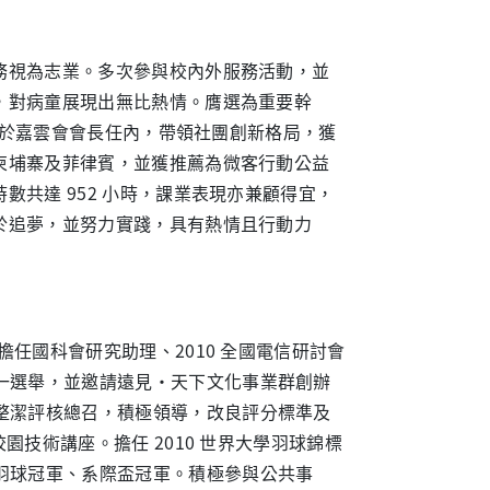
務視為志業。多次參與校內外服務活動，並
，對病童展現出無比熱情。膺選為重要幹
獎；於嘉雲會會長任內，帶領社團創新格局，獲
柬埔寨及菲律賓，並獲推薦為微客行動公益
共達 952 小時，課業表現亦兼顧得宜，
於追夢，並努力實踐，具有熱情且行動力
擔任國科會研究助理、2010 全國電信研討會
一選舉，並邀請遠見‧天下文化事業群創辦
整潔評核總召，積極領導，改良評分標準及
校園技術講座。擔任 2010 世界大學羽球錦標
羽球冠軍、系際盃冠軍。積極參與公共事