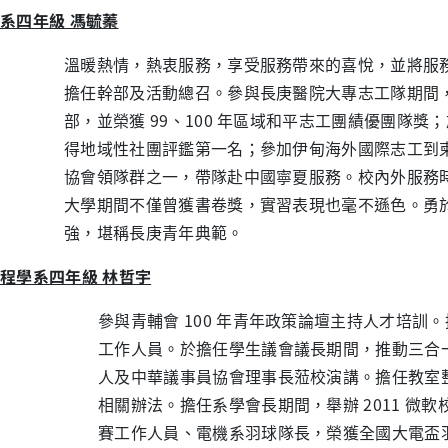
系四年級 馮毓蓁
溫暖熱情，熱衷服務，享受服務帶來的喜悅，並將服
擔任幹部及活動總召。參與長庚醫院大專志工隊期間
部，並榮獲 99、100 年區域和平志工團績優團隊
得地域性社團評鑑第一名；參加伊甸海外國際志工到
協會領隊群之一，帶隊赴中國寧夏服務。校內外服務時數
大學期間不僅曾獲書卷獎，實習表現也毫不遜色。勇
強，堪稱長庚青年典範。
程學系四年級 林哲宇
參與青輔會 100 年青年政策論壇主持人才培訓。
工作人員。於擔任學生議會議長期間，推動三合
人及中華議事員協會理事長蒞校演講。擔任教室
相關辦法。擔任系學會長期間，舉辦 2011 微軟
賽工作人員、電機系羽球隊長，榮獲全國大電盃