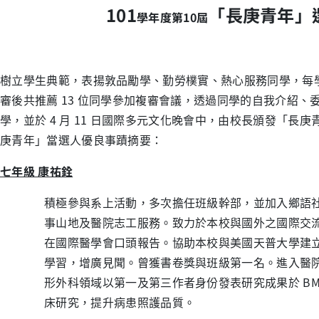
101
「長庚青年」
學年度第10屆
樹立學生典範，表揚敦品勵學、勤勞樸實、熱心服務同學，每
審後共推薦 13 位同學參加複審會議，透過同學的自我介紹
學，並於 4 月 11 日國際多元文化晚會中，由校長頒發「
庚青年」當選人優良事蹟摘要：
七年級 康祐銓
積極參與系上活動，多次擔任班級幹部，並加入鄉語
事山地及醫院志工服務。致力於本校與國外之國際交
在國際醫學會口頭報告。協助本校與美國天普大學建
學習，增廣見聞。曾獲書卷獎與班級第一名。進入醫
形外科領域以第一及第三作者身份發表研究成果於 BMCID
床研究，提升病患照護品質。