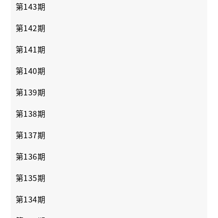
第143期
第142期
第141期
第140期
第139期
第138期
第137期
第136期
第135期
第134期