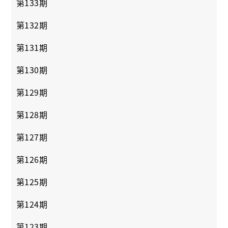
第133期
第132期
第131期
第130期
第129期
第128期
第127期
第126期
第125期
第124期
第123期