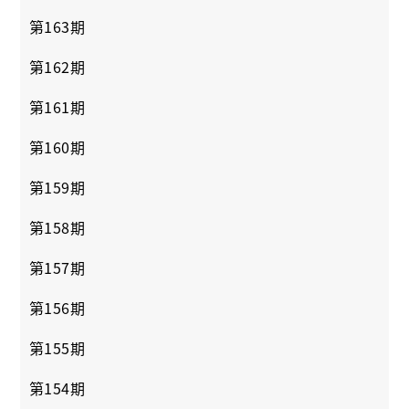
第163期
第162期
第161期
第160期
第159期
第158期
第157期
第156期
第155期
第154期