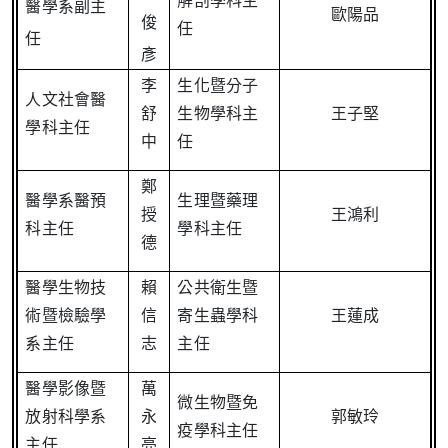
醫學系副主
歐陽品
俊
任
任
彥
李
生化暨分子
人文社會醫
舒
生物學科主
王子堅
學科主任
中
任
鄭
醫學系醫預
生理暨藥理
授
王鴻利
科主任
學科主任
德
醫學生物技
賴
公共衛生暨
術暨檢驗學
信
寄生蟲學科
王蓮成
系主任
志
主任
醫學影像暨
萬
微生物暨免
放射科學系
永
郭敏玲
疫學科主任
主任
亮