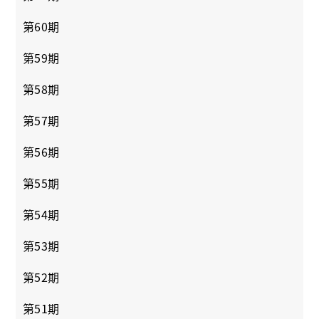
第60期
第59期
第58期
第57期
第56期
第55期
第54期
第53期
第52期
第51期