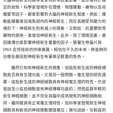
定的狀態。科學家發現外在環境、物理運動、藥物以及荷
爾蒙等因子，都會影響到大腦的神經新生程度，例如：運
動能顯著增加海馬迴內的神經新生；而在長期受到壓力的
情形下，神經新生則有減少的現象，又例如：抗憂鬱劑等
藥物的使用，會增加神經新生。此外，除了環境因素，基
因遺傳也是影響神經新生重要的因子，隨著生物晶片與
DNA 定序技術的快速進展，相信在不久的未來，將能夠列
出哪些基因對神經新生有著舉足輕重的角色。
雖然已知有神經新生的現象，但這些新生成的神經細
胞是否具有生理功能，又是另一個問題。電生理的研究證
實，這些新生成的神經細胞具有神經電生理的特性，也就
是說至少這些細胞是有神經傳導功能的；然而這群年輕的
新生神經細胞，並不完全與腦中成熟現有的神經細胞相
同，雖同樣具有正常電生理特性，但科學家發現新生神經
細胞具有較低的神經衝動閾值電位；換句話說，在較弱的