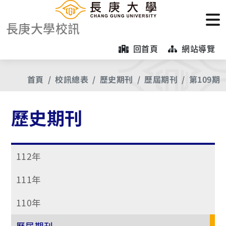
長庚大學校訊
回首頁
網站導覽
首頁
校訊總表
歷史期刊
歷屆期刊
第109期
歷史期刊
112年
111年
110年
歷屆期刊