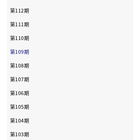
第112期
第111期
第110期
第109期
第108期
第107期
第106期
第105期
第104期
第103期