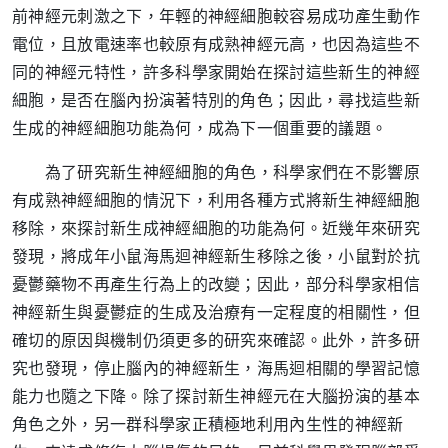
前神經元刺激之下，年輕的神經細胞較容易成功產生動作
電位，且放電速率也較原有成熟神經元高，也因為這些不
同的神經元特性，許多科學家開始在探討這些新生的神經
細胞，是否在腦內扮演著特別的角色；因此，尋找這些新
生成的神經細胞功能為何，成為下一個重要的議題。
為了研究新生神經細胞的角色，科學家們在不影響原
有成熟神經細胞的情況下，利用各種方式將新生神經細胞
移除，來探討新生成神經細胞的功能為何。近幾年來研究
發現，將成年小鼠海馬迴神經新生移除之後，小鼠對於抗
憂鬱藥物不再產生行為上的改變；因此，部分科學家相信
神經新生與憂鬱症的生成及治療有一定程度的相關性，但
確切的原因與機制仍須更多的研究來確認。此外，許多研
究也發現，停止腦內的神經新生，海馬迴相關的學習記憶
能力也隨之下降。除了探討新生神經元在大腦扮演的基本
角色之外，另一群科學家正積極地利用內生性的神經新