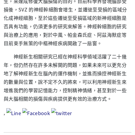
生，來達成修復大腦損傷的目的。目前科學界發現腦部受
損後，SVZ 的神經幹細胞會增生，並遷徙至受損的區域分
化成神經細胞，至於這些遷徙至受損區域的新神經細胞是
否具有功能，仍須更多的研究來解答。神經幹細胞的研究
與治療上的應用，對於中風、帕金森氏症、阿茲海默症等
目前束手無策的中樞神經疾病開啟了一扇窗。
神經新生相關研究已經在神經科學領域活躍了二十幾
年，但仍然存在許多未解開的問題，如果未來可以更充分
地了解神經新生在腦內的運作機制，並進而操控神經新生
的數量與位置，說不定不久的將來，可以利用神經新生來
增進我們的學習記憶能力，控制精神情緒，甚至對於一些
與大腦相關的損傷與疾病提供更有效的治療方式。
,