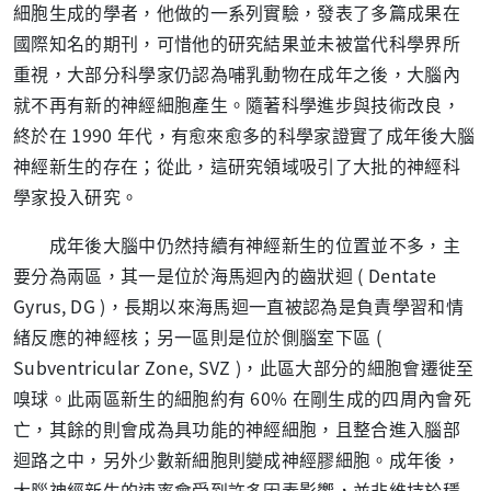
細胞生成的學者，他做的一系列實驗，發表了多篇成果在
國際知名的期刊，可惜他的研究結果並未被當代科學界所
重視，大部分科學家仍認為哺乳動物在成年之後，大腦內
就不再有新的神經細胞產生。隨著科學進步與技術改良，
終於在 1990 年代，有愈來愈多的科學家證實了成年後大腦
神經新生的存在；從此，這研究領域吸引了大批的神經科
學家投入研究。
成年後大腦中仍然持續有神經新生的位置並不多，主
要分為兩區，其一是位於海馬迴內的齒狀迴 ( Dentate
Gyrus, DG )，長期以來海馬迴一直被認為是負責學習和情
緒反應的神經核；另一區則是位於側腦室下區 (
Subventricular Zone, SVZ )，此區大部分的細胞會遷徙至
嗅球。此兩區新生的細胞約有 60% 在剛生成的四周內會死
亡，其餘的則會成為具功能的神經細胞，且整合進入腦部
迴路之中，另外少數新細胞則變成神經膠細胞。成年後，
大腦神經新生的速率會受到許多因素影響，並非維持於穩