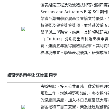
發表組織工程及微流體技術等相關四篇論文於 Bi
Sensors and Actuators B 
榮獲台灣醫學發展基金會論文特優獎、
特優獎及優等獎等獎項，並曾赴波蘭 GD
醫學與工學融合、應用，其跨領域研究
「μCulture」分別提出專利及商標
賽，連續五年獲得團體組冠軍。其利用
校環境佈置。學術表現優異、研究成果
護理學系四年級 江怡慧 同學
古道熱腸，投入公共事務，啟蒙服務理
服務工作，增進視野與知能，多次擔任
的深度與廣度，加入林口長庚醫院大專
會區域和平志工競賽，榮獲社區服務類