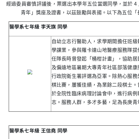
經過委員審慎評議後，票選出本學年五位當選同學，並於 4 
青年」獎座及證書，以茲鼓勵與表揚。以下為五位「
醫學系七年級 李天旗 同學
自幼立志行醫助人，求學期間擔任班級
學課業，參與羅卡達山地醫療服務隊提
任隊長時曾發起「桶柑計畫」，協助居民
及偏遠地區暑期大專青年社區部落健康
行政院衛生署評選為亞軍。除熱心服務
棋比賽，屢獲佳績，為業餘二段棋士。
於全院性臨床病理討論會中，進行病例
志。服務人群，多才多藝，足為長庚青
醫學系七年級 王信堯 同學