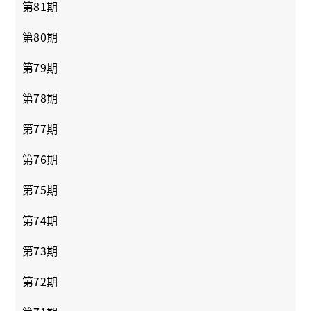
第81期
第80期
第79期
第78期
第77期
第76期
第75期
第74期
第73期
第72期