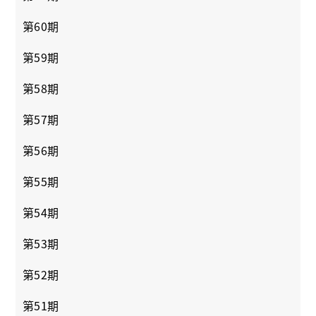
第60期
第59期
第58期
第57期
第56期
第55期
第54期
第53期
第52期
第51期