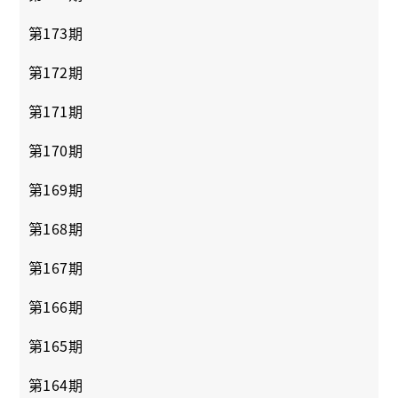
第173期
第172期
第171期
第170期
第169期
第168期
第167期
第166期
第165期
第164期