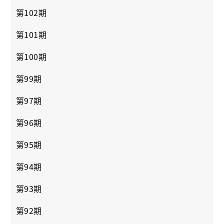
第102期
第101期
第100期
第99期
第97期
第96期
第95期
第94期
第93期
第92期