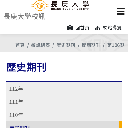
長庚大學校訊
回首頁
網站導覽
首頁
校訊總表
歷史期刊
歷屆期刊
第106期
歷史期刊
112年
111年
110年
歷屆期刊