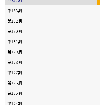
第183期
第182期
第180期
第181期
第179期
第178期
第177期
第176期
第175期
第174期