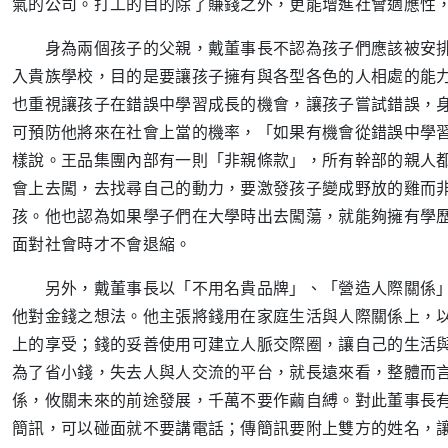
氣的公司。打工的目的除了賺錢之外，更能增進社會適應性
身為兩個孩子的父親，戴董事長不認為孩子們應該被安排
入貴族學校，目的是要讓孩子擁有與各型各色的人相處的能
也重視讓孩子在錯誤中學習成長的機會，讓孩子嘗試錯誤，
可預防他將來在社會上當的機率，「如果有機會從錯誤中學
樣說。王品集團內部有一則「非親條款」，所有幹部的親人
會上去闖，去找尋自己的動力，要激發孩子變成野放的雞而
孩。他也認為如果學子們在大學時出去闖蕩，就能夠擁有學
面對社會時才不會退縮。
另外，戴董事長以「不用名貴品牌」、「營造人際關係」
他對金錢之想法。他主張將錢用在家庭生活與人際關係上，
上的享受；錢的妥善使用可建立人脈交際圈，讓自己的生活
為了省小錢，失去人與人交流的平台，就長遠來看，整體而
係，攸關未來的前途發展，千萬不要作繭自縛。對此董事長
簡訊，可以碰面就不要講電話；傳簡訊要附上雙方的姓名，