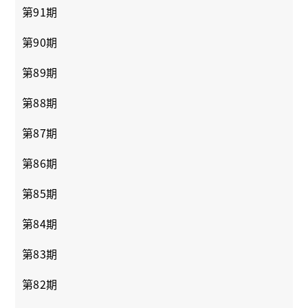
第91期
第90期
第89期
第88期
第87期
第86期
第85期
第84期
第83期
第82期