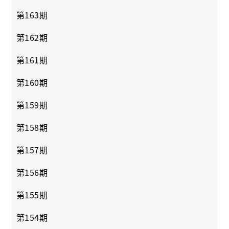
第163期
第162期
第161期
第160期
第159期
第158期
第157期
第156期
第155期
第154期