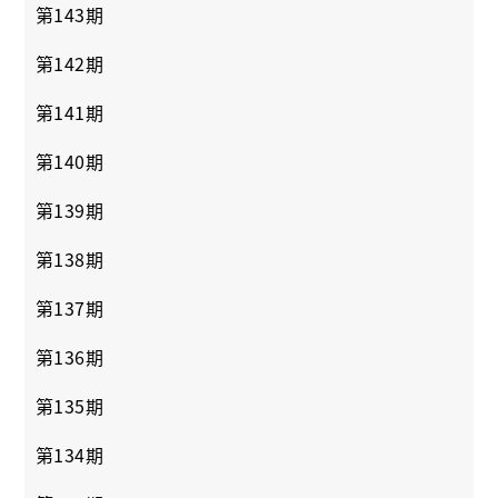
第143期
第142期
第141期
第140期
第139期
第138期
第137期
第136期
第135期
第134期