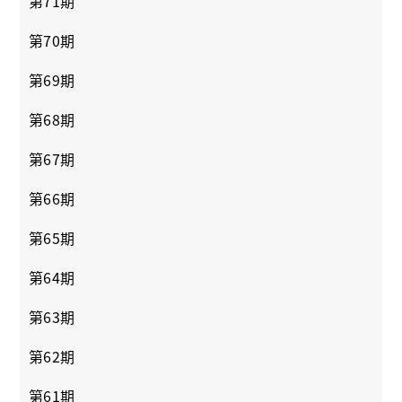
第71期
第70期
第69期
第68期
第67期
第66期
第65期
第64期
第63期
第62期
第61期