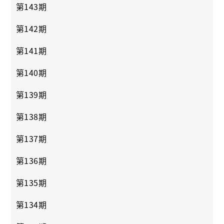
第143期
第142期
第141期
第140期
第139期
第138期
第137期
第136期
第135期
第134期