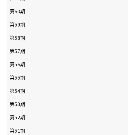
第60期
第59期
第58期
第57期
第56期
第55期
第54期
第53期
第52期
第51期