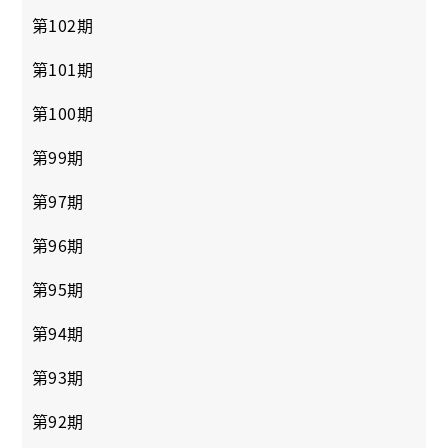
第102期
第101期
第100期
第99期
第97期
第96期
第95期
第94期
第93期
第92期