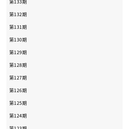
第133期
第132期
第131期
第130期
第129期
第128期
第127期
第126期
第125期
第124期
第123期