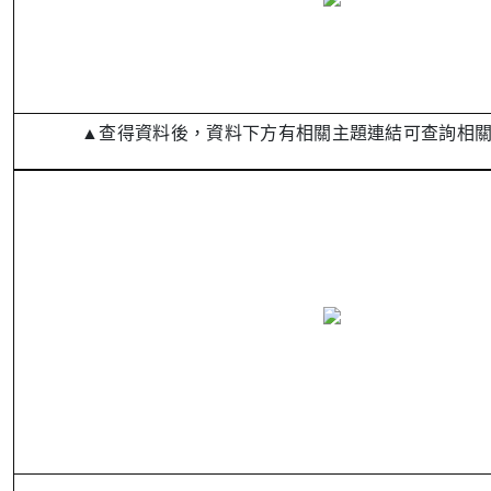
▲
查得資料後，資料下方有相關主題連結可查詢相