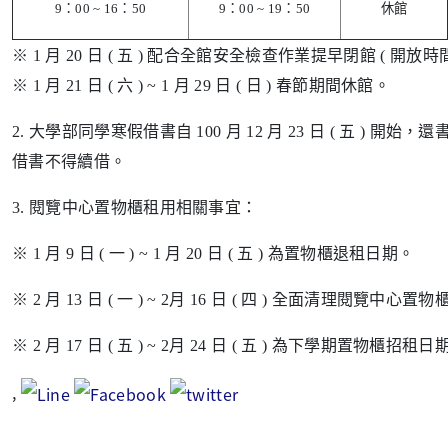
9：00 ~ 16：50
9：00 ~ 19：50
休館
※ 1 月 20 日 ( 五 ) 配合全館安全檢查作業提早閉館 ( 開放時間 9
※ 1 月 21 日 ( 六 ) ~ 1 月 29 日 ( 日 ) 春節期間休館。
2. 大學部同學寒假借書自 100 月 12 月 23 日 ( 五 ) 開始，還書
借書不得續借。
3. 閱覽中心置物櫃租用相關事宜：
※ 1 月 9 日 ( 一 ) ~ 1 月 20 日 ( 五 ) 為置物櫃退租日期。
※ 2 月 13 日 ( 一 ) ~ 2月 16 日 ( 四 ) 全面清理閱覽
※ 2 月 17 日 ( 五 ) ~ 2月 24 日 ( 五 ) 為下學期置物櫃招租日
,