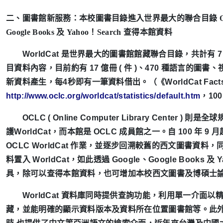
二、圖書館新服務：本校圖書目錄進入世界最大的聯合目錄 OCLC 
Google Books 及 Yahoo！Search 查得本館資料
WorldCat 是世界最大的圖書館館藏聯合目錄，共計有 
目資料內容，目前約有 17 億冊 ( 件 )、470 種語言的圖
新資料產生，每4秒即有一筆資料借出。（《WorldCat Facts and
http://www.oclc.org/worldcat/statistics/default.htm
，100
OCLC ( Online Computer Library Center
護WorldCat，而本館是 OCLC 成員館之一。自 100 年
OCLC WorldCat 作業，並逐步回溯較舊的西文圖書資
料置入 WorldCat，如此透過 Google、Google Books 
具，除可以查得本館資料，也可增加本校西文圖書及博碩士
WorldCat 資料庫同時提供查詢功能，利用單一介面以
藏，並能明確的顯示資料版本及資料所在位置圖書館等。此外，W