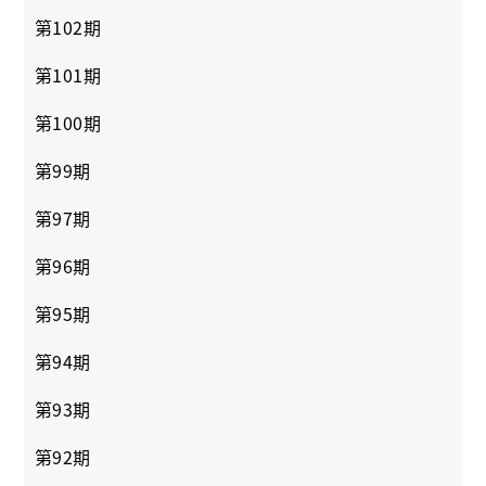
第102期
第101期
第100期
第99期
第97期
第96期
第95期
第94期
第93期
第92期