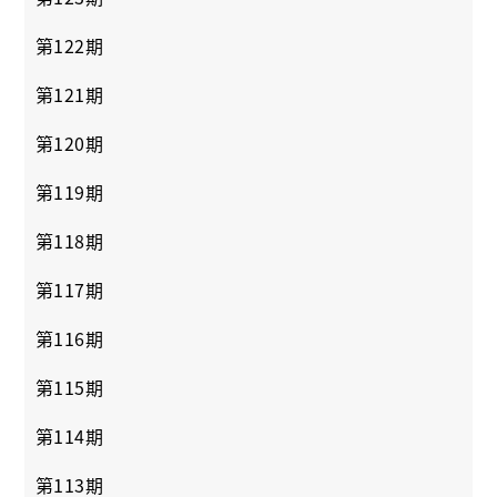
第122期
第121期
第120期
第119期
第118期
第117期
第116期
第115期
第114期
第113期