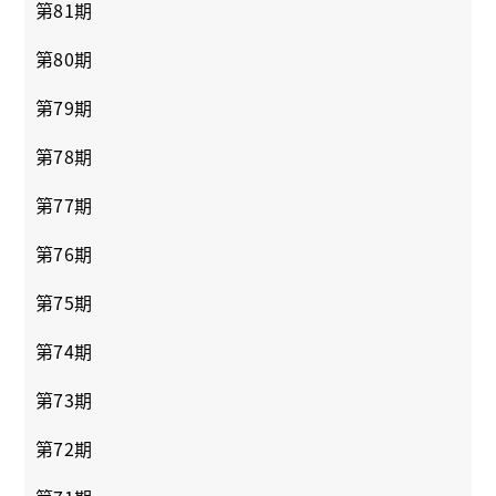
第81期
第80期
第79期
第78期
第77期
第76期
第75期
第74期
第73期
第72期