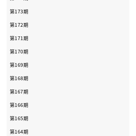
第173期
第172期
第171期
第170期
第169期
第168期
第167期
第166期
第165期
第164期