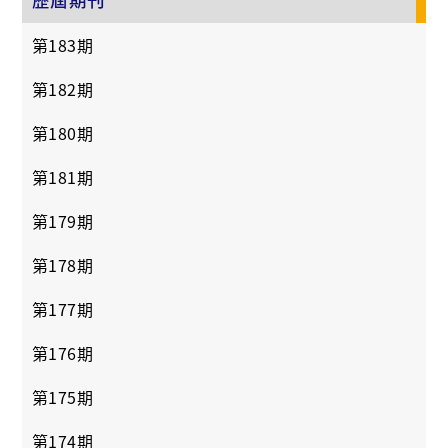
第183期
第182期
第180期
第181期
第179期
第178期
第177期
第176期
第175期
第174期