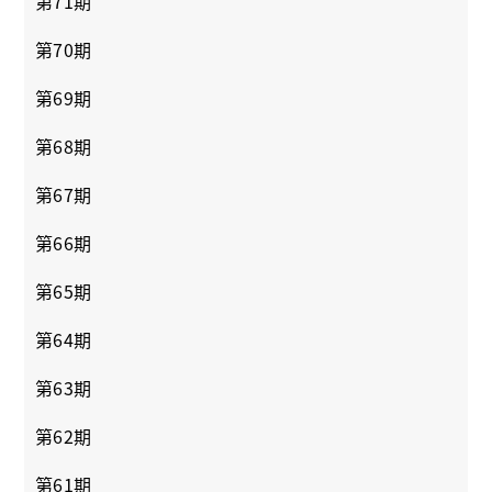
第71期
第70期
第69期
第68期
第67期
第66期
第65期
第64期
第63期
第62期
第61期