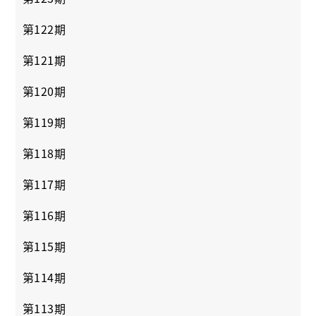
第122期
第121期
第120期
第119期
第118期
第117期
第116期
第115期
第114期
第113期