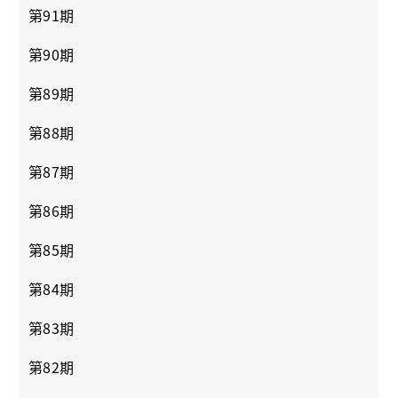
第91期
第90期
第89期
第88期
第87期
第86期
第85期
第84期
第83期
第82期