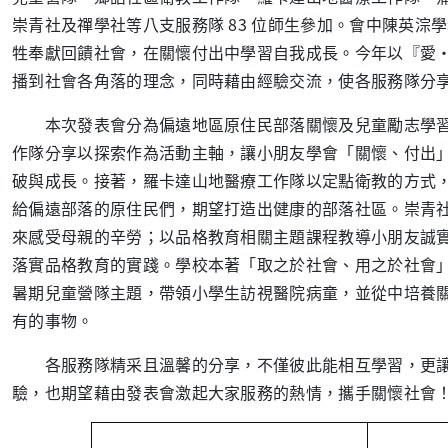
崇青社及禪學社等八支服務隊 83 位師生參加。會中陳英淙
牲奉獻回饋社會，在關懷付出中學習自我成長。今年以『愛
播到社會各角落的理念，同時藉由經驗交流，使各服務隊分
本次發表會分為偏遠地區原住民部落關懷及兒童勵志學習
作隊分享以探索作為活動主軸，讓小朋友學會「關懷、付出
破與成長。接著，羅卡達山地醫療工作隊以定點衛教的方式
給偏遠部落的原住民們，期望打造出健康的部落社區。崇青
來感受母親的辛勞；以品格教育相關主題課程教導小朋友誠
落實品格教育的實踐。學校本著「取之於社會、用之於社會
暑期兒童營隊主題，帶領小學生訪視醫院病童，並從中培養
有的事物。
各服務隊精采且溫馨的分享，不僅彼此能相互學習，更讓
驗，也期望藉由發表會激起大家服務的熱情，攜手關懷社會