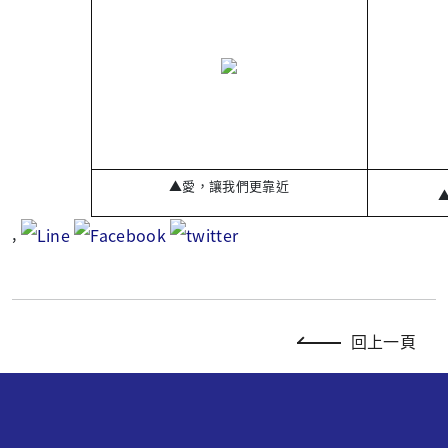
▲愛，讓我們更靠近
,
回上一頁