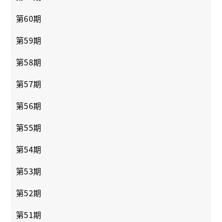
第60期
第59期
第58期
第57期
第56期
第55期
第54期
第53期
第52期
第51期