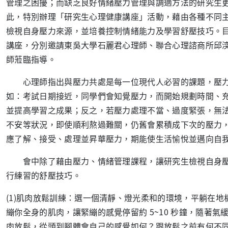
管理之困擾；而缺乏良好情緒壓力管理與調適方法的研究生更
此，特別辦理「研究生心理健康講座」活動，藉由各種不同
檢視自身壓力來源，並培養控制情緒能力及學習舒壓技巧。目前已於 
講座，分別邀請東吳大學石麗君心理師、聯合心理諮商所邱
師蒞臨指導。
心理師指出與壓力共處是每一位現代人必習的課題，壓力
如：考試日期接近，同學們會知覺壓力，而開始規劃時間、
並提高學習之成果；反之，若壓力處理不當、過度緊張，無
不安等狀況，即使順利熬過難關，仍舊會累積成下次的壓力
應了解、接受、處理並昇華壓力，期能使生活愉悅並邁向自
會中除了藉由壓力、情緒管理課程，讓研究生檢視自身壓
行練習的舒壓技巧。
(1)肌肉放鬆訓練：選一個清靜、燈光柔和的環境，平躺在
繃你全身的肌肉，讓緊繃的感覺停留約 5~10 秒鐘，隨著
肉放鬆，從頭到腳體會自己的感覺如何？跟放鬆之前有何不