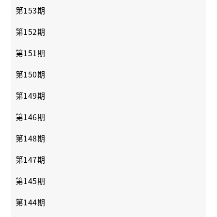
第153期
第152期
第151期
第150期
第149期
第146期
第148期
第147期
第145期
第144期