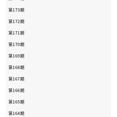
第173期
第172期
第171期
第170期
第169期
第168期
第167期
第166期
第165期
第164期