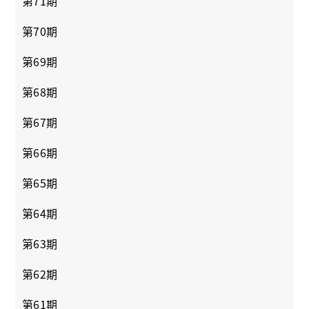
第71期
第70期
第69期
第68期
第67期
第66期
第65期
第64期
第63期
第62期
第61期