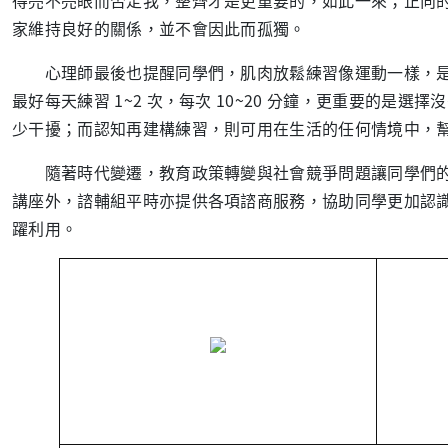
家維持良好的關係，並不會因此而孤獨。
心理師最後也提醒同學們，肌肉放鬆練習像運動一樣，是
最好每天練習 1~2 次，每次 10~20 分鐘，更重要的是
少干擾；而認知再建構練習，則可用在生活的任何情境中，
隨著時代變遷，教育政策轉變與社會競爭問題讓同學們的
講座外，諮輔組平時亦提供各項諮商服務，協助同學更加認
躍利用。