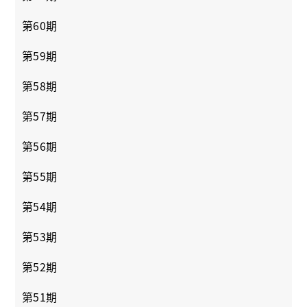
第60期
第59期
第58期
第57期
第56期
第55期
第54期
第53期
第52期
第51期