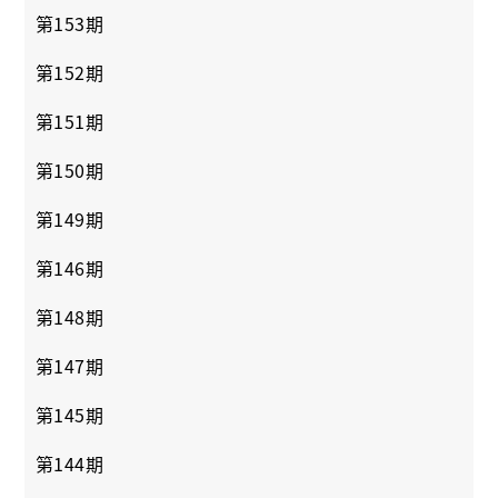
第153期
第152期
第151期
第150期
第149期
第146期
第148期
第147期
第145期
第144期