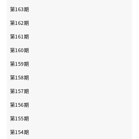
第163期
第162期
第161期
第160期
第159期
第158期
第157期
第156期
第155期
第154期