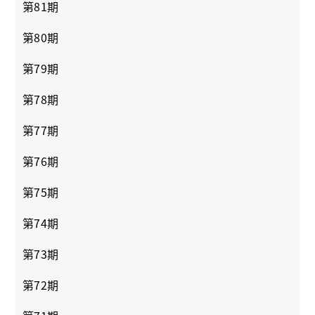
第81期
第80期
第79期
第78期
第77期
第76期
第75期
第74期
第73期
第72期