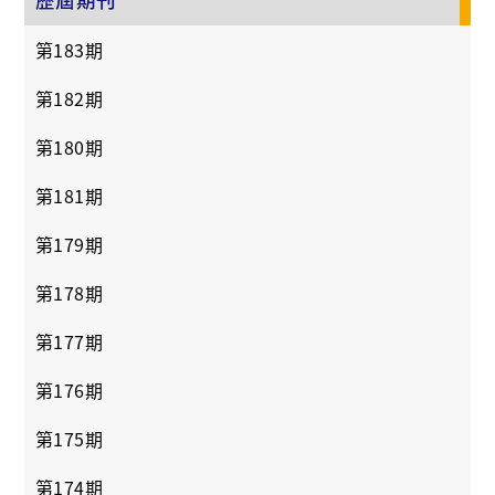
第183期
第182期
第180期
第181期
第179期
第178期
第177期
第176期
第175期
第174期