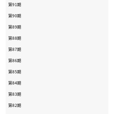
第91期
第90期
第89期
第88期
第87期
第86期
第85期
第84期
第83期
第82期