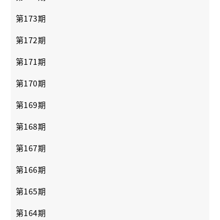
第173期
第172期
第171期
第170期
第169期
第168期
第167期
第166期
第165期
第164期