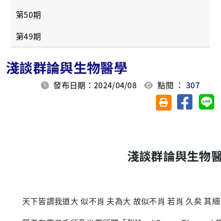
第50期
第49期
淺談群論與生物醫學
發布日期：2024/04/08
點閱 ：
307
分享至臉
分
友善列印(另開視
淺談群論與生物
天下皆謂我道大 似不肖 夫為大 故似不肖 若肖 久矣 其細