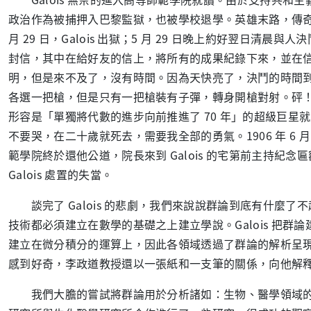
政治作為被捕押入巴黎監獄，也被學校退學。英雄末路，傳奇的
月 29 日，Galois 出獄；5 月 29 日晚上約好翌日清晨與人
封信，其中在給好友的信上，將所有的成果紀錄下來，並在
明，但是來不及了，沒有時間。因為天快亮了，決鬥的時間
各選一把槍，但是只有一把槍裝有子彈，轉身開槍對射。砰！5
形容是「單獨將代數的進步向前推進了 70 年」的超級巨星就此
不要哭，在二十歲就死去，需要我全部的勇氣。1906 年 6 月 1
範學院終於還他公道，院長來到 Galois 的宅第前主持紀
Galois 處置的失當。
談完了 Galois 的悲劇，我們來說說群論到底有什麼了
技術都必須建立在數學的基礎之上建立學說。Galois 把群論
建立在微分積分的運算上，因此各領域透過了群論的解析呈
感到好奇，李政道教授還以一張紙和一支筆的關係，向他解
我們大膽的嘗試將群論用於分析諸如：生物、醫學領域的